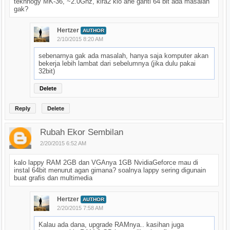
tekhnogy MK-36, ~2.0Ghz, kira2 klo ane ganti 64 bit ada masalah
gak?
Hertzer
AUTHOR
2/10/2015 8:20 AM
sebenarnya gak ada masalah, hanya saja komputer akan
bekerja lebih lambat dari sebelumnya (jika dulu pakai
32bit)
Delete
Reply
Delete
Rubah Ekor Sembilan
2/20/2015 6:52 AM
kalo lappy RAM 2GB dan VGAnya 1GB NvidiaGeforce mau di
instal 64bit menurut agan gimana? soalnya lappy sering digunain
buat grafis dan multimedia
Hertzer
AUTHOR
2/20/2015 7:58 AM
Kalau ada dana, upgrade RAMnya.. kasihan juga