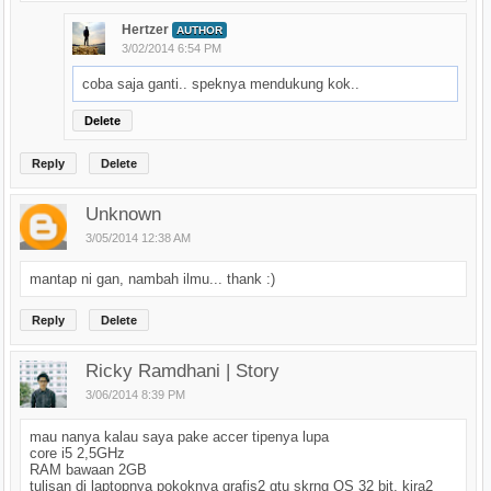
Hertzer
AUTHOR
3/02/2014 6:54 PM
coba saja ganti.. speknya mendukung kok..
Delete
Reply
Delete
Unknown
3/05/2014 12:38 AM
mantap ni gan, nambah ilmu... thank :)
Reply
Delete
Ricky Ramdhani | Story
3/06/2014 8:39 PM
mau nanya kalau saya pake accer tipenya lupa
core i5 2,5GHz
RAM bawaan 2GB
tulisan di laptopnya pokoknya grafis2 gtu skrng OS 32 bit, kira2