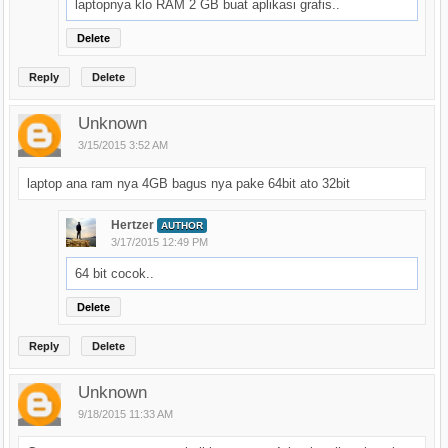
laptopnya klo RAM 2 GB buat aplikasi grafis..
Delete
Reply
Delete
Unknown
3/15/2015 3:52 AM
laptop ana ram nya 4GB bagus nya pake 64bit ato 32bit
Hertzer
AUTHOR
3/17/2015 12:49 PM
64 bit cocok..
Delete
Reply
Delete
Unknown
9/18/2015 11:33 AM