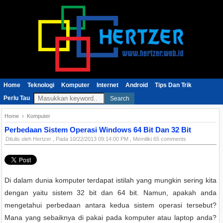
Home
Teknologi
Komputer
Internet
Android
Tips Dan Trik
Perlu Tau
Search
Home
›
Komputer
Perbedaan Sistem Operasi Windows 64 Bit Dan 32 Bit
Ditulis oleh
Hertzer
, Pada
10/22/2013 09:14:00 PM
, Memiliki 65 comments
Di dalam dunia komputer terdapat istilah yang mungkin sering kita
dengan yaitu sistem 32 bit dan 64 bit. Namun, apakah anda
mengetahui perbedaan antara kedua sistem operasi tersebut?
Mana yang sebaiknya di pakai pada komputer atau laptop anda?