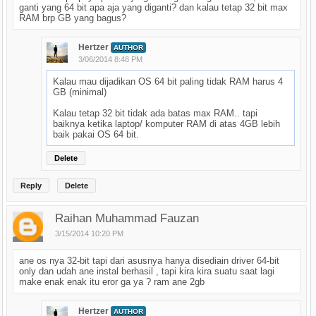
ganti yang 64 bit apa aja yang diganti? dan kalau tetap 32 bit max
RAM brp GB yang bagus?
Hertzer
AUTHOR
3/06/2014 8:48 PM
Kalau mau dijadikan OS 64 bit paling tidak RAM harus 4
GB (minimal)
Kalau tetap 32 bit tidak ada batas max RAM.. tapi
baiknya ketika laptop/ komputer RAM di atas 4GB lebih
baik pakai OS 64 bit.
Delete
Reply
Delete
Raihan Muhammad Fauzan
3/15/2014 10:20 PM
ane os nya 32-bit tapi dari asusnya hanya disediain driver 64-bit
only dan udah ane instal berhasil , tapi kira kira suatu saat lagi
make enak enak itu eror ga ya ? ram ane 2gb
Hertzer
AUTHOR