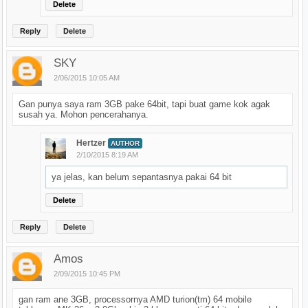
Delete
Reply
Delete
SKY
2/06/2015 10:05 AM
Gan punya saya ram 3GB pake 64bit, tapi buat game kok agak
susah ya. Mohon pencerahanya.
Hertzer
AUTHOR
2/10/2015 8:19 AM
ya jelas, kan belum sepantasnya pakai 64 bit
Delete
Reply
Delete
Amos
2/09/2015 10:45 PM
gan ram ane 3GB, processornya AMD turion(tm) 64 mobile