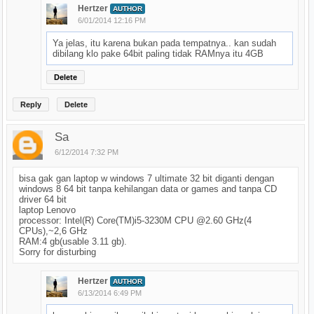
Hertzer
AUTHOR
6/01/2014 12:16 PM
Ya jelas, itu karena bukan pada tempatnya.. kan sudah
dibilang klo pake 64bit paling tidak RAMnya itu 4GB
Delete
Reply
Delete
Sa
6/12/2014 7:32 PM
bisa gak gan laptop w windows 7 ultimate 32 bit diganti dengan
windows 8 64 bit tanpa kehilangan data or games and tanpa CD
driver 64 bit
laptop Lenovo
processor: Intel(R) Core(TM)i5-3230M CPU @2.60 GHz(4
CPUs),~2,6 GHz
RAM:4 gb(usable 3.11 gb).
Sorry for disturbing
Hertzer
AUTHOR
6/13/2014 6:49 PM