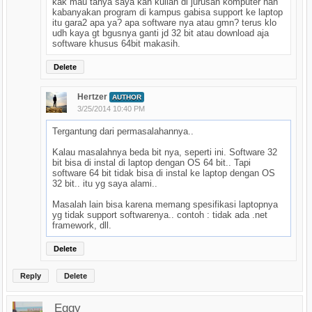
kak mau tanya saya kan kuliah di jurusan komputer nah
kabanyakan program di kampus gabisa support ke laptop
itu gara2 apa ya? apa software nya atau gmn? terus klo
udh kaya gt bgusnya ganti jd 32 bit atau download aja
software khusus 64bit makasih.
Delete
Hertzer
AUTHOR
3/25/2014 10:40 PM
Tergantung dari permasalahannya..
Kalau masalahnya beda bit nya, seperti ini. Software 32
bit bisa di instal di laptop dengan OS 64 bit.. Tapi
software 64 bit tidak bisa di instal ke laptop dengan OS
32 bit.. itu yg saya alami..
Masalah lain bisa karena memang spesifikasi laptopnya
yg tidak support softwarenya.. contoh : tidak ada .net
framework, dll.
Delete
Reply
Delete
Eggy