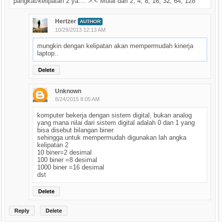
pangkat/kelipatan 2 ya.... >.< Mulai dari 2, 4, 8, 16, 32, 64, 128
Hertzer
AUTHOR
10/29/2013 12:13 AM
mungkin dengan kelipatan akan mempermudah kinerja
laptop..
Delete
Unknown
8/24/2015 8:05 AM
komputer bekerja dengan sistem digital, bukan analog
yang mana nilai dari sistem digital adalah 0 dan 1 yang
bisa disebut bilangan biner
sehingga untuk mempermudah digunakan lah angka
kelipatan 2
10 biner=2 desimal
100 biner =8 desimal
1000 biner =16 desimal
dst
Delete
Reply
Delete