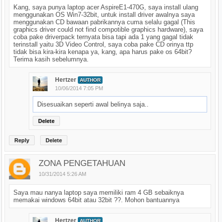
Kang, saya punya laptop acer AspireE1-470G, saya install ulang
menggunakan OS Win7-32bit, untuk install driver awalnya saya
menggunakan CD bawaan pabrikannya cuma selalu gagal (This
graphics driver could not find compotible graphics hardware), saya
coba pake driverpack ternyata bisa tapi ada 1 yang gagal tidak
terinstall yaitu 3D Video Control, saya coba pake CD orinya ttp
tidak bisa kira-kira kenapa ya, kang, apa harus pake os 64bit?
Terima kasih sebelumnya.
Hertzer
AUTHOR
10/06/2014 7:05 PM
Disesuaikan seperti awal belinya saja..
Delete
Reply
Delete
ZONA PENGETAHUAN
10/31/2014 5:26 AM
Saya mau nanya laptop saya memiliki ram 4 GB sebaiknya
memakai windows 64bit atau 32bit ??. Mohon bantuannya
Hertzer
AUTHOR