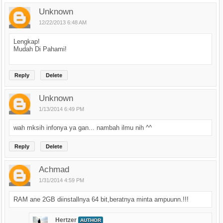
Unknown
12/22/2013 6:48 AM
Lengkap!
Mudah Di Pahami!
Reply
Delete
Unknown
1/13/2014 6:49 PM
wah mksih infonya ya gan... nambah ilmu nih ^^
Reply
Delete
Achmad
1/31/2014 4:59 PM
RAM ane 2GB diinstallnya 64 bit,beratnya minta ampuunn.!!!
Hertzer
AUTHOR