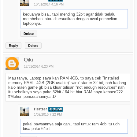
10/31/2014 4:16 PM
keduanya bisa.. tapi mending 32bit agar tidak terlalu
membebani atau disesuaikan dengan awal pembelian
laptopnya..
Delete
Reply
Delete
Qiki
12/31/2014 6:23 PM
Mau tanya, Laptop saya kan RAM 4GB, tp saya cek "Installed
memory RAM : 4GB (2GB usable)" win7 starter 32 bit, nah kadang
kalo maen game gk bisa kluar tulisan "not enough resources" nah
itu sebaiknya saya pake 32bit / 64 bit biar RAM saya kebaca???
#Mohon pencerahannya :D
Hertzer
AUTHOR
1/02/2015 7:22 PM
pakai bawaannya saja gan.. tapi untuk ram 4gb itu udh
bisa pake 64bit