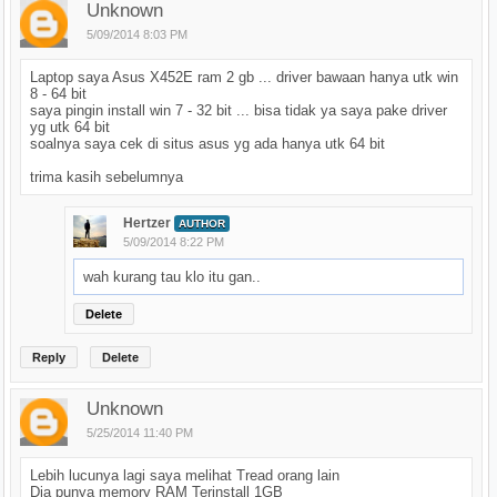
Unknown
5/09/2014 8:03 PM
Laptop saya Asus X452E ram 2 gb ... driver bawaan hanya utk win
8 - 64 bit
saya pingin install win 7 - 32 bit ... bisa tidak ya saya pake driver
yg utk 64 bit
soalnya saya cek di situs asus yg ada hanya utk 64 bit
trima kasih sebelumnya
Hertzer
AUTHOR
5/09/2014 8:22 PM
wah kurang tau klo itu gan..
Delete
Reply
Delete
Unknown
5/25/2014 11:40 PM
Lebih lucunya lagi saya melihat Tread orang lain
Dia punya memory RAM Terinstall 1GB