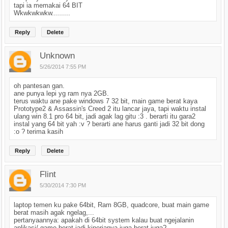
tapi ia memakai 64 BIT
Wkwkwkwkw.........
Reply
Delete
Unknown
5/26/2014 7:55 PM
oh pantesan gan.
ane punya lepi yg ram nya 2GB.
terus waktu ane pake windows 7 32 bit, main game berat kaya
Prototype2 & Assassin's Creed 2 itu lancar jaya, tapi waktu instal
ulang win 8.1 pro 64 bit, jadi agak lag gitu :3 . berarti itu gara2
instal yang 64 bit yah :v ? berarti ane harus ganti jadi 32 bit dong
:o ? terima kasih
Reply
Delete
Flint
5/30/2014 7:30 PM
laptop temen ku pake 64bit, Ram 8GB, quadcore, buat main game
berat masih agak ngelag,...
pertanyaannya: apakah di 64bit system kalau buat ngejalanin
aplikasi/ game berat jadi kinerjanya juga berat juga?