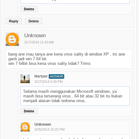
Delete
Reply
Delete
Unknown
3/17/2014 11:42 AM
bang ane mau tanya ane kena virus sality di window XP , trs ane
ganti jadi win 7 64 bit.
win 7 64bit bisa kena virus sality tidak? Trims
Hertzer
AUTHOR
3/17/2014 2:40 PM
Selama masih menggunakan Microsoft windows, ya
masih bisa terserang virus.. 64 bit atau 32 bit itu bukan
menjadi alasan tidak terkena virus..
Delete
Unknown
3/25/2014 10:22 PM