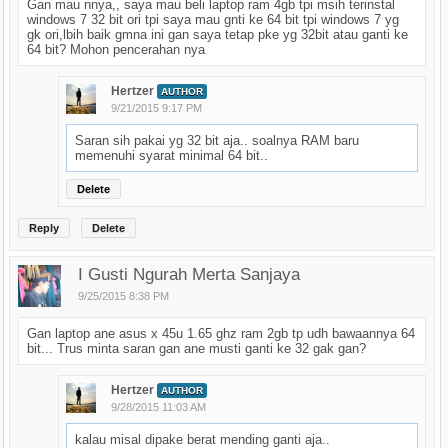
Gan mau nnya,, saya mau beli laptop ram 4gb tpi msih terinstal
windows 7 32 bit ori tpi saya mau gnti ke 64 bit tpi windows 7 yg
gk ori,lbih baik gmna ini gan saya tetap pke yg 32bit atau ganti ke
64 bit? Mohon pencerahan nya
Hertzer
AUTHOR
9/21/2015 9:17 PM
Saran sih pakai yg 32 bit aja.. soalnya RAM baru
memenuhi syarat minimal 64 bit..
Delete
Reply
Delete
I Gusti Ngurah Merta Sanjaya
9/25/2015 8:38 PM
Gan laptop ane asus x 45u 1.65 ghz ram 2gb tp udh bawaannya 64
bit... Trus minta saran gan ane musti ganti ke 32 gak gan?
Hertzer
AUTHOR
9/28/2015 11:03 AM
kalau misal dipake berat mending ganti aja..