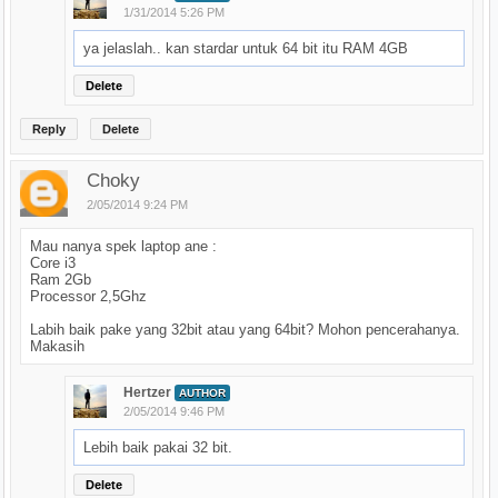
1/31/2014 5:26 PM
ya jelaslah.. kan stardar untuk 64 bit itu RAM 4GB
Delete
Reply
Delete
Choky
2/05/2014 9:24 PM
Mau nanya spek laptop ane :
Core i3
Ram 2Gb
Processor 2,5Ghz
Labih baik pake yang 32bit atau yang 64bit? Mohon pencerahanya.
Makasih
Hertzer
AUTHOR
2/05/2014 9:46 PM
Lebih baik pakai 32 bit.
Delete