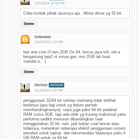
3/15/2014 10:43 PM
Coba kontak pihak asusnya aja.. Minta driver yg 32 bit..
Delete
Unknown
3/10/2015 1:24 PM
lepi ane core i3 ram 2GB Os 64, lancar jaya tuh, inti.a
bergantung lepi2 nt smua gan, min 2GB lah buat
standar.a,. :)
Delete
Hertzer
AUTHOR
3/14/2015 1:29 PM
penggunaan 32/64 bit sekilas memang tidak terlihat
bedanya (apa lagi untuk yg belum pernah
membandingkannya). saya juga pake 64 bit padahal
RAM cuma 3GB, tapi ada efek yg kurang maksimal yaitu
performa sedikit menurun dibandingkan saat
menggunakan 32 bit. nah, jadi bukan soal lancar atau
tidaknya, melainkan seberapa efektif penggunaan sistem
tersebut untuk laptop. dan rekomendasi batasnya yaitu 4
GB RAM untuk yg 64 bit