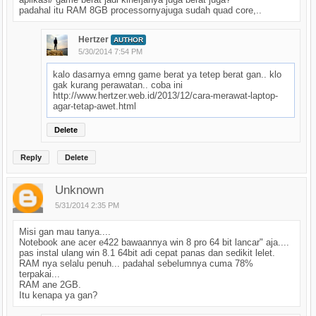
padahal itu RAM 8GB processornyajuga sudah quad core,..
Hertzer
AUTHOR
5/30/2014 7:54 PM
kalo dasarnya emng game berat ya tetep berat gan.. klo
gak kurang perawatan.. coba ini
http://www.hertzer.web.id/2013/12/cara-merawat-laptop-
agar-tetap-awet.html
Delete
Reply
Delete
Unknown
5/31/2014 2:35 PM
Misi gan mau tanya....
Notebook ane acer e422 bawaannya win 8 pro 64 bit lancar" aja....
pas instal ulang win 8.1 64bit adi cepat panas dan sedikit lelet.
RAM nya selalu penuh... padahal sebelumnya cuma 78%
terpakai...
RAM ane 2GB.
Itu kenapa ya gan?