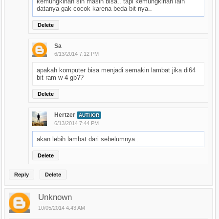
kemungkinan sih masih bisa.. tapi kemungkinan lain
datanya gak cocok karena beda bit nya..
Delete
Sa
6/13/2014 7:12 PM
apakah komputer bisa menjadi semakin lambat jika di64
bit ram w 4 gb??
Delete
Hertzer
AUTHOR
6/13/2014 7:44 PM
akan lebih lambat dari sebelumnya..
Delete
Reply
Delete
Unknown
10/05/2014 4:43 AM