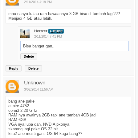
2/11/2014 4:19 PM
mau nanya kalau ram bawaannya 3 GB bisa di tambah lagi???.....
Menjadi 4 GB atau lebih.
Hertzer
AUTHOR
2/11/2014 7:41 PM
Bisa banget gan..
Delete
Reply
Delete
Unknown
3/02/2014 11:56 AM
bang ane pake
aspire 4752
corei3 2.20 GHz
RAM nya awalnya 2GB tapi ane tambah 4GB jadi,
RAM 6GB
VGA nya lupa dah, NVDIA pkonya
skarang lagi pake OS 32 bit.
kira2 ane mesti ganti OS 64 kaga bang??