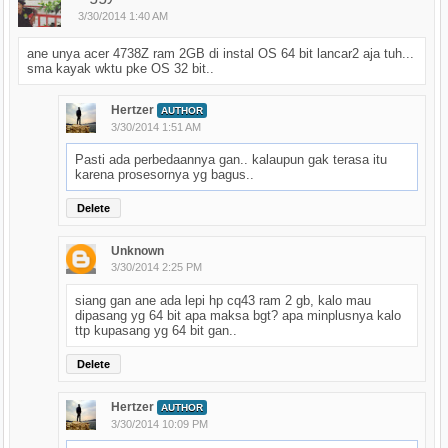
3/30/2014 1:40 AM
ane unya acer 4738Z ram 2GB di instal OS 64 bit lancar2 aja tuh...
sma kayak wktu pke OS 32 bit..
Hertzer
AUTHOR
3/30/2014 1:51 AM
Pasti ada perbedaannya gan.. kalaupun gak terasa itu
karena prosesornya yg bagus..
Delete
Unknown
3/30/2014 2:25 PM
siang gan ane ada lepi hp cq43 ram 2 gb, kalo mau
dipasang yg 64 bit apa maksa bgt? apa minplusnya kalo
ttp kupasang yg 64 bit gan..
Delete
Hertzer
AUTHOR
3/30/2014 10:09 PM