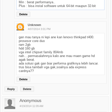
Min : berat performanya..
Plus : bisa instal software untuk 64-bit maupun 32-bit
Delete
Unknown
4/07/2014 3:01 PM
gan mau tanya ni lepi ane kan lenovo thinkpad t400.
prosesor core duo
ram 2gb
hdd 160 gb
vga intel chipset family 804mb
nah....permasalahnnya kalo ane mau maen game hd
agak berat.
ada solusi gak gan biar performa grafiknya lebih lancar.
trus bisa tambah vga gak,soalnya ada express
cardnya??
Delete
Reply
Delete
Anonymous
4/19/2014 11:09 AM