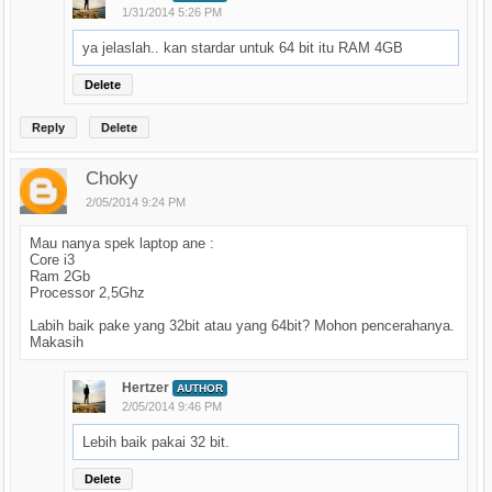
1/31/2014 5:26 PM
ya jelaslah.. kan stardar untuk 64 bit itu RAM 4GB
Delete
Reply
Delete
Choky
2/05/2014 9:24 PM
Mau nanya spek laptop ane :
Core i3
Ram 2Gb
Processor 2,5Ghz
Labih baik pake yang 32bit atau yang 64bit? Mohon pencerahanya.
Makasih
Hertzer
AUTHOR
2/05/2014 9:46 PM
Lebih baik pakai 32 bit.
Delete