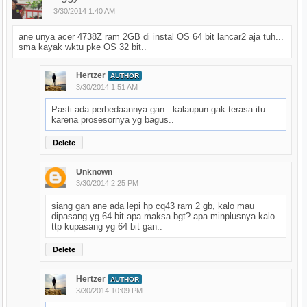
3/30/2014 1:40 AM
ane unya acer 4738Z ram 2GB di instal OS 64 bit lancar2 aja tuh...
sma kayak wktu pke OS 32 bit..
Hertzer
AUTHOR
3/30/2014 1:51 AM
Pasti ada perbedaannya gan.. kalaupun gak terasa itu
karena prosesornya yg bagus..
Delete
Unknown
3/30/2014 2:25 PM
siang gan ane ada lepi hp cq43 ram 2 gb, kalo mau
dipasang yg 64 bit apa maksa bgt? apa minplusnya kalo
ttp kupasang yg 64 bit gan..
Delete
Hertzer
AUTHOR
3/30/2014 10:09 PM