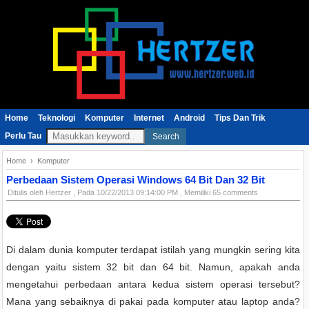
Home
Teknologi
Komputer
Internet
Android
Tips Dan Trik
Perlu Tau
Search
Home
›
Komputer
Perbedaan Sistem Operasi Windows 64 Bit Dan 32 Bit
Ditulis oleh
Hertzer
, Pada
10/22/2013 09:14:00 PM
, Memiliki 65 comments
Di dalam dunia komputer terdapat istilah yang mungkin sering kita
dengan yaitu sistem 32 bit dan 64 bit. Namun, apakah anda
mengetahui perbedaan antara kedua sistem operasi tersebut?
Mana yang sebaiknya di pakai pada komputer atau laptop anda?