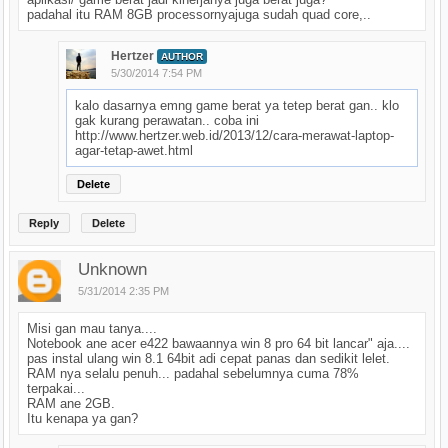
padahal itu RAM 8GB processornyajuga sudah quad core,..
Hertzer
AUTHOR
5/30/2014 7:54 PM
kalo dasarnya emng game berat ya tetep berat gan.. klo
gak kurang perawatan.. coba ini
http://www.hertzer.web.id/2013/12/cara-merawat-laptop-
agar-tetap-awet.html
Delete
Reply
Delete
Unknown
5/31/2014 2:35 PM
Misi gan mau tanya....
Notebook ane acer e422 bawaannya win 8 pro 64 bit lancar" aja....
pas instal ulang win 8.1 64bit adi cepat panas dan sedikit lelet.
RAM nya selalu penuh... padahal sebelumnya cuma 78%
terpakai...
RAM ane 2GB.
Itu kenapa ya gan?