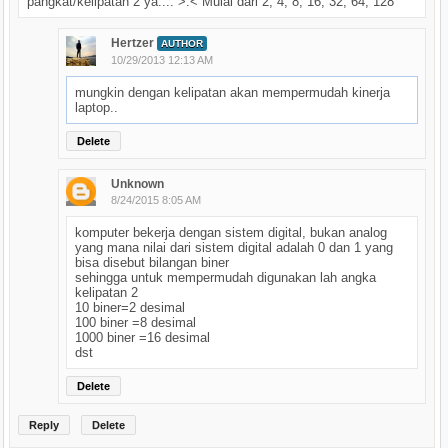
pangkat/kelipatan 2 ya.... >.< Mulai dari 2, 4, 8, 16, 32, 64, 128
Hertzer
AUTHOR
10/29/2013 12:13 AM
mungkin dengan kelipatan akan mempermudah kinerja
laptop..
Delete
Unknown
8/24/2015 8:05 AM
komputer bekerja dengan sistem digital, bukan analog
yang mana nilai dari sistem digital adalah 0 dan 1 yang
bisa disebut bilangan biner
sehingga untuk mempermudah digunakan lah angka
kelipatan 2
10 biner=2 desimal
100 biner =8 desimal
1000 biner =16 desimal
dst
Delete
Reply
Delete