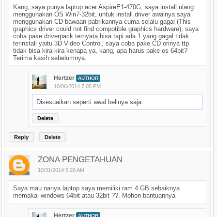
Kang, saya punya laptop acer AspireE1-470G, saya install ulang
menggunakan OS Win7-32bit, untuk install driver awalnya saya
menggunakan CD bawaan pabrikannya cuma selalu gagal (This
graphics driver could not find compotible graphics hardware), saya
coba pake driverpack ternyata bisa tapi ada 1 yang gagal tidak
terinstall yaitu 3D Video Control, saya coba pake CD orinya ttp
tidak bisa kira-kira kenapa ya, kang, apa harus pake os 64bit?
Terima kasih sebelumnya.
Hertzer
AUTHOR
10/06/2014 7:05 PM
Disesuaikan seperti awal belinya saja..
Delete
Reply
Delete
ZONA PENGETAHUAN
10/31/2014 5:26 AM
Saya mau nanya laptop saya memiliki ram 4 GB sebaiknya
memakai windows 64bit atau 32bit ??. Mohon bantuannya
Hertzer
AUTHOR