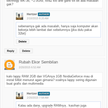
tekhnogy MK-36, ~2.0Ghz, kira2 klo ane ganti 64 bit ada masalah
gak?
Hertzer
AUTHOR
2/10/2015 8:20 AM
sebenarnya gak ada masalah, hanya saja komputer akan
bekerja lebih lambat dari sebelumnya (jika dulu pakai
32bit)
Delete
Reply
Delete
Rubah Ekor Sembilan
2/20/2015 6:52 AM
kalo lappy RAM 2GB dan VGAnya 1GB NvidiaGeforce mau di
instal 64bit menurut agan gimana? soalnya lappy sering digunain
buat grafis dan multimedia
Hertzer
AUTHOR
2/20/2015 7:58 AM
Kalau ada dana, upgrade RAMnya.. kasihan juga