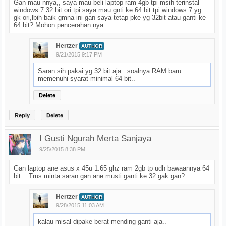
Gan mau nnya,, saya mau beli laptop ram 4gb tpi msih terinstal
windows 7 32 bit ori tpi saya mau gnti ke 64 bit tpi windows 7 yg
gk ori,lbih baik gmna ini gan saya tetap pke yg 32bit atau ganti ke
64 bit? Mohon pencerahan nya
Hertzer
AUTHOR
9/21/2015 9:17 PM
Saran sih pakai yg 32 bit aja.. soalnya RAM baru
memenuhi syarat minimal 64 bit..
Delete
Reply
Delete
I Gusti Ngurah Merta Sanjaya
9/25/2015 8:38 PM
Gan laptop ane asus x 45u 1.65 ghz ram 2gb tp udh bawaannya 64
bit... Trus minta saran gan ane musti ganti ke 32 gak gan?
Hertzer
AUTHOR
9/28/2015 11:03 AM
kalau misal dipake berat mending ganti aja..