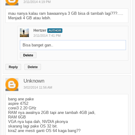
2/11/2014 4:19 PM
mau nanya kalau ram bawaannya 3 GB bisa di tambah lagi???.....
Menjadi 4 GB atau lebih.
Hertzer
AUTHOR
2/11/2014 7:41 PM
Bisa banget gan..
Delete
Reply
Delete
Unknown
3/02/2014 11:56 AM
bang ane pake
aspire 4752
corei3 2.20 GHz
RAM nya awalnya 2GB tapi ane tambah 4GB jadi,
RAM 6GB
VGA nya lupa dah, NVDIA pkonya
skarang lagi pake OS 32 bit.
kira2 ane mesti ganti OS 64 kaga bang??