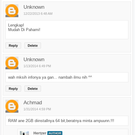
Unknown
12/22/2013 6:48 AM
Lengkap!
Mudah Di Pahami!
Reply
Delete
Unknown
1/13/2014 6:49 PM
wah mksih infonya ya gan... nambah ilmu nih ^^
Reply
Delete
Achmad
1/31/2014 4:59 PM
RAM ane 2GB diinstallnya 64 bit,beratnya minta ampuunn.!!!
Hertzer
AUTHOR