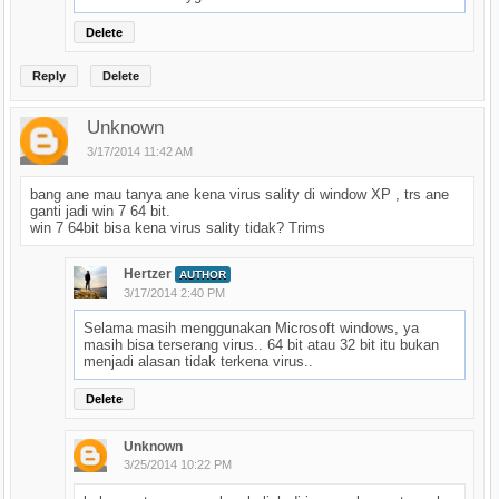
Delete
Reply
Delete
Unknown
3/17/2014 11:42 AM
bang ane mau tanya ane kena virus sality di window XP , trs ane
ganti jadi win 7 64 bit.
win 7 64bit bisa kena virus sality tidak? Trims
Hertzer
AUTHOR
3/17/2014 2:40 PM
Selama masih menggunakan Microsoft windows, ya
masih bisa terserang virus.. 64 bit atau 32 bit itu bukan
menjadi alasan tidak terkena virus..
Delete
Unknown
3/25/2014 10:22 PM