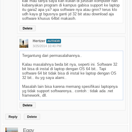
kak mau tanya saya kan kuliah di jurusan komputer nah
kabanyakan program di kampus gabisa support ke laptop
itu gara2 apa ya? apa software nya atau gmn? terus klo
udh kaya gt bgusnya ganti jd 32 bit atau download aja
software khusus 64bit makasih.
Delete
Hertzer
AUTHOR
3/25/2014 10:40 PM
Tergantung dari permasalahannya..
Kalau masalahnya beda bit nya, seperti ini. Software 32
bit bisa di instal di laptop dengan OS 64 bit.. Tapi
software 64 bit tidak bisa di instal ke laptop dengan OS
32 bit.. itu yg saya alami..
Masalah lain bisa karena memang spesifikasi laptopnya
yg tidak support softwarenya.. contoh : tidak ada .net
framework, dll.
Delete
Reply
Delete
Eggy