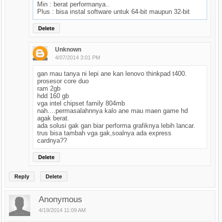
Min : berat performanya..
Plus : bisa instal software untuk 64-bit maupun 32-bit
Delete
Unknown
4/07/2014 3:01 PM
gan mau tanya ni lepi ane kan lenovo thinkpad t400.
prosesor core duo
ram 2gb
hdd 160 gb
vga intel chipset family 804mb
nah....permasalahnnya kalo ane mau maen game hd
agak berat.
ada solusi gak gan biar performa grafiknya lebih lancar.
trus bisa tambah vga gak,soalnya ada express
cardnya??
Delete
Reply
Delete
Anonymous
4/19/2014 11:09 AM