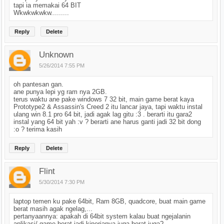
tapi ia memakai 64 BIT
Wkwkwkwkw.........
Reply
Delete
Unknown
5/26/2014 7:55 PM
oh pantesan gan.
ane punya lepi yg ram nya 2GB.
terus waktu ane pake windows 7 32 bit, main game berat kaya
Prototype2 & Assassin's Creed 2 itu lancar jaya, tapi waktu instal
ulang win 8.1 pro 64 bit, jadi agak lag gitu :3 . berarti itu gara2
instal yang 64 bit yah :v ? berarti ane harus ganti jadi 32 bit dong
:o ? terima kasih
Reply
Delete
Flint
5/30/2014 7:30 PM
laptop temen ku pake 64bit, Ram 8GB, quadcore, buat main game
berat masih agak ngelag,...
pertanyaannya: apakah di 64bit system kalau buat ngejalanin
aplikasi/ game berat jadi kinerjanya juga berat juga?