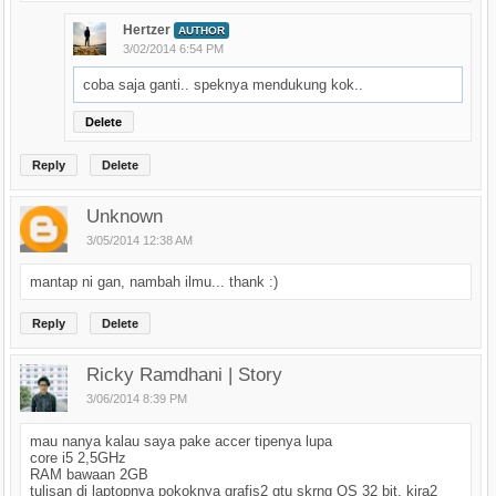
Hertzer
AUTHOR
3/02/2014 6:54 PM
coba saja ganti.. speknya mendukung kok..
Delete
Reply
Delete
Unknown
3/05/2014 12:38 AM
mantap ni gan, nambah ilmu... thank :)
Reply
Delete
Ricky Ramdhani | Story
3/06/2014 8:39 PM
mau nanya kalau saya pake accer tipenya lupa
core i5 2,5GHz
RAM bawaan 2GB
tulisan di laptopnya pokoknya grafis2 gtu skrng OS 32 bit, kira2