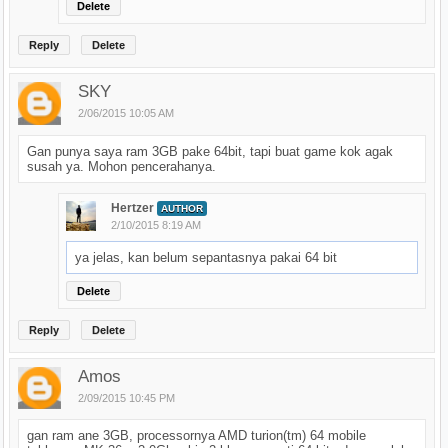
Delete
Reply
Delete
SKY
2/06/2015 10:05 AM
Gan punya saya ram 3GB pake 64bit, tapi buat game kok agak
susah ya. Mohon pencerahanya.
Hertzer
AUTHOR
2/10/2015 8:19 AM
ya jelas, kan belum sepantasnya pakai 64 bit
Delete
Reply
Delete
Amos
2/09/2015 10:45 PM
gan ram ane 3GB, processornya AMD turion(tm) 64 mobile