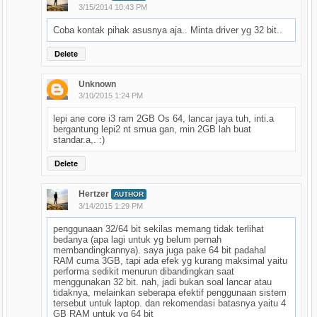
3/15/2014 10:43 PM
Coba kontak pihak asusnya aja.. Minta driver yg 32 bit..
Delete
Unknown
3/10/2015 1:24 PM
lepi ane core i3 ram 2GB Os 64, lancar jaya tuh, inti.a
bergantung lepi2 nt smua gan, min 2GB lah buat
standar.a,. :)
Delete
Hertzer
AUTHOR
3/14/2015 1:29 PM
penggunaan 32/64 bit sekilas memang tidak terlihat
bedanya (apa lagi untuk yg belum pernah
membandingkannya). saya juga pake 64 bit padahal
RAM cuma 3GB, tapi ada efek yg kurang maksimal yaitu
performa sedikit menurun dibandingkan saat
menggunakan 32 bit. nah, jadi bukan soal lancar atau
tidaknya, melainkan seberapa efektif penggunaan sistem
tersebut untuk laptop. dan rekomendasi batasnya yaitu 4
GB RAM untuk yg 64 bit