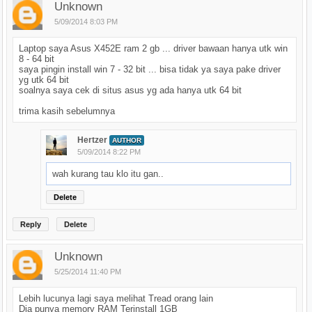
Unknown
5/09/2014 8:03 PM
Laptop saya Asus X452E ram 2 gb ... driver bawaan hanya utk win
8 - 64 bit
saya pingin install win 7 - 32 bit ... bisa tidak ya saya pake driver
yg utk 64 bit
soalnya saya cek di situs asus yg ada hanya utk 64 bit
trima kasih sebelumnya
Hertzer
AUTHOR
5/09/2014 8:22 PM
wah kurang tau klo itu gan..
Delete
Reply
Delete
Unknown
5/25/2014 11:40 PM
Lebih lucunya lagi saya melihat Tread orang lain
Dia punya memory RAM Terinstall 1GB