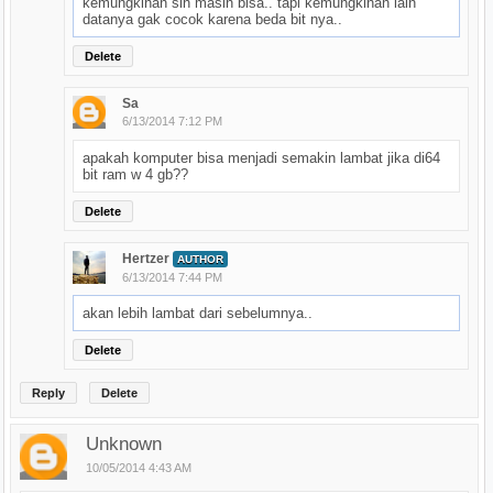
kemungkinan sih masih bisa.. tapi kemungkinan lain
datanya gak cocok karena beda bit nya..
Delete
Sa
6/13/2014 7:12 PM
apakah komputer bisa menjadi semakin lambat jika di64
bit ram w 4 gb??
Delete
Hertzer
AUTHOR
6/13/2014 7:44 PM
akan lebih lambat dari sebelumnya..
Delete
Reply
Delete
Unknown
10/05/2014 4:43 AM