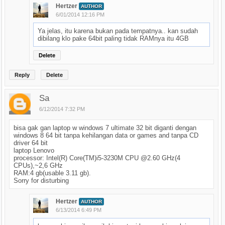
Hertzer
AUTHOR
6/01/2014 12:16 PM
Ya jelas, itu karena bukan pada tempatnya.. kan sudah
dibilang klo pake 64bit paling tidak RAMnya itu 4GB
Delete
Reply
Delete
Sa
6/12/2014 7:32 PM
bisa gak gan laptop w windows 7 ultimate 32 bit diganti dengan
windows 8 64 bit tanpa kehilangan data or games and tanpa CD
driver 64 bit
laptop Lenovo
processor: Intel(R) Core(TM)i5-3230M CPU @2.60 GHz(4
CPUs),~2,6 GHz
RAM:4 gb(usable 3.11 gb).
Sorry for disturbing
Hertzer
AUTHOR
6/13/2014 6:49 PM