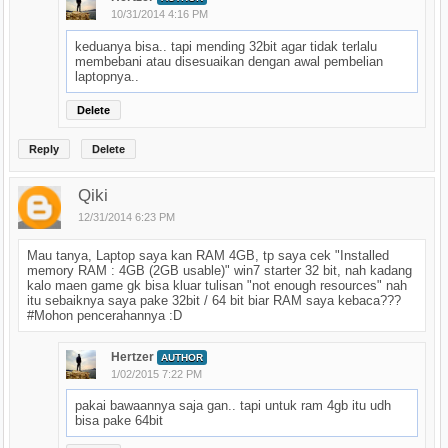
10/31/2014 4:16 PM
keduanya bisa.. tapi mending 32bit agar tidak terlalu
membebani atau disesuaikan dengan awal pembelian
laptopnya..
Delete
Reply
Delete
Qiki
12/31/2014 6:23 PM
Mau tanya, Laptop saya kan RAM 4GB, tp saya cek "Installed
memory RAM : 4GB (2GB usable)" win7 starter 32 bit, nah kadang
kalo maen game gk bisa kluar tulisan "not enough resources" nah
itu sebaiknya saya pake 32bit / 64 bit biar RAM saya kebaca???
#Mohon pencerahannya :D
Hertzer
AUTHOR
1/02/2015 7:22 PM
pakai bawaannya saja gan.. tapi untuk ram 4gb itu udh
bisa pake 64bit