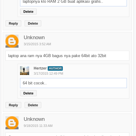
laptopnya klo RAM 2 GB buat aplikasi grafis..
Delete
Reply
Delete
Unknown
3/15/2015 3:52 AM
laptop ana ram nya 4GB bagus nya pake 64bit ato 32bit
Hertzer
AUTHOR
3/17/2015 12:49 PM
64 bit cocok..
Delete
Reply
Delete
Unknown
9/18/2015 11:33 AM