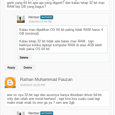
ganti yang 64 bit apa aja yang diganti? dan kalau tetap 32 bit max
RAM brp GB yang bagus?
Hertzer
AUTHOR
3/06/2014 8:48 PM
Kalau mau dijadikan OS 64 bit paling tidak RAM harus 4
GB (minimal)
Kalau tetap 32 bit tidak ada batas max RAM.. tapi
baiknya ketika laptop/ komputer RAM di atas 4GB lebih
baik pakai OS 64 bit.
Delete
Reply
Delete
Raihan Muhammad Fauzan
3/15/2014 10:20 PM
ane os nya 32-bit tapi dari asusnya hanya disediain driver 64-bit
only dan udah ane instal berhasil , tapi kira kira suatu saat lagi
make enak enak itu eror ga ya ? ram ane 2gb
Hertzer
AUTHOR