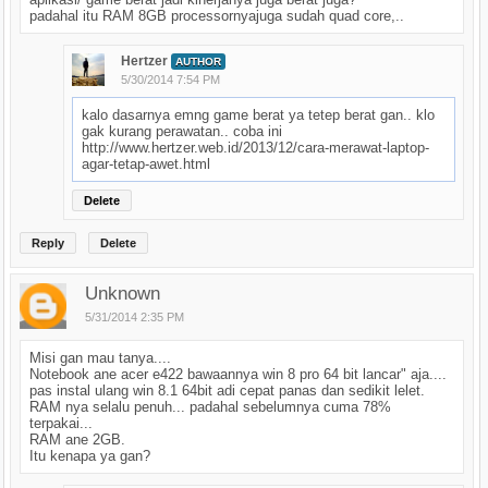
padahal itu RAM 8GB processornyajuga sudah quad core,..
Hertzer
AUTHOR
5/30/2014 7:54 PM
kalo dasarnya emng game berat ya tetep berat gan.. klo
gak kurang perawatan.. coba ini
http://www.hertzer.web.id/2013/12/cara-merawat-laptop-
agar-tetap-awet.html
Delete
Reply
Delete
Unknown
5/31/2014 2:35 PM
Misi gan mau tanya....
Notebook ane acer e422 bawaannya win 8 pro 64 bit lancar" aja....
pas instal ulang win 8.1 64bit adi cepat panas dan sedikit lelet.
RAM nya selalu penuh... padahal sebelumnya cuma 78%
terpakai...
RAM ane 2GB.
Itu kenapa ya gan?