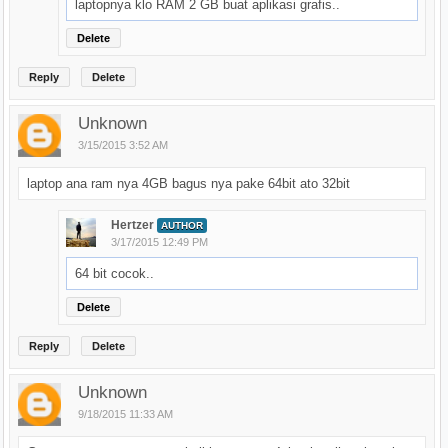
laptopnya klo RAM 2 GB buat aplikasi grafis..
Delete
Reply
Delete
Unknown
3/15/2015 3:52 AM
laptop ana ram nya 4GB bagus nya pake 64bit ato 32bit
Hertzer
AUTHOR
3/17/2015 12:49 PM
64 bit cocok..
Delete
Reply
Delete
Unknown
9/18/2015 11:33 AM