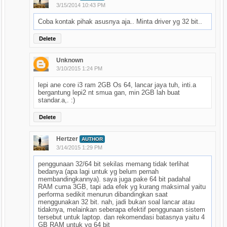
3/15/2014 10:43 PM
Coba kontak pihak asusnya aja.. Minta driver yg 32 bit..
Delete
Unknown
3/10/2015 1:24 PM
lepi ane core i3 ram 2GB Os 64, lancar jaya tuh, inti.a
bergantung lepi2 nt smua gan, min 2GB lah buat
standar.a,. :)
Delete
Hertzer
AUTHOR
3/14/2015 1:29 PM
penggunaan 32/64 bit sekilas memang tidak terlihat
bedanya (apa lagi untuk yg belum pernah
membandingkannya). saya juga pake 64 bit padahal
RAM cuma 3GB, tapi ada efek yg kurang maksimal yaitu
performa sedikit menurun dibandingkan saat
menggunakan 32 bit. nah, jadi bukan soal lancar atau
tidaknya, melainkan seberapa efektif penggunaan sistem
tersebut untuk laptop. dan rekomendasi batasnya yaitu 4
GB RAM untuk yg 64 bit