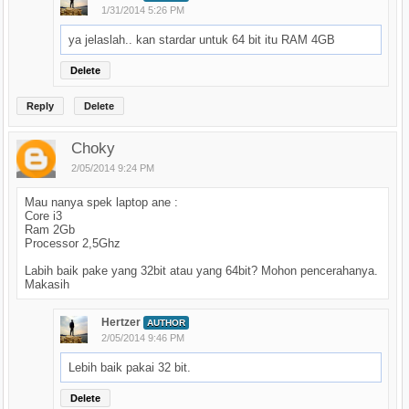
1/31/2014 5:26 PM
ya jelaslah.. kan stardar untuk 64 bit itu RAM 4GB
Delete
Reply
Delete
Choky
2/05/2014 9:24 PM
Mau nanya spek laptop ane :
Core i3
Ram 2Gb
Processor 2,5Ghz
Labih baik pake yang 32bit atau yang 64bit? Mohon pencerahanya.
Makasih
Hertzer
AUTHOR
2/05/2014 9:46 PM
Lebih baik pakai 32 bit.
Delete