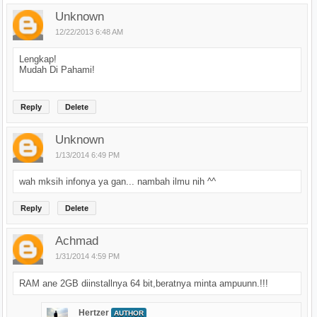
Unknown
12/22/2013 6:48 AM
Lengkap!
Mudah Di Pahami!
Reply
Delete
Unknown
1/13/2014 6:49 PM
wah mksih infonya ya gan... nambah ilmu nih ^^
Reply
Delete
Achmad
1/31/2014 4:59 PM
RAM ane 2GB diinstallnya 64 bit,beratnya minta ampuunn.!!!
Hertzer
AUTHOR