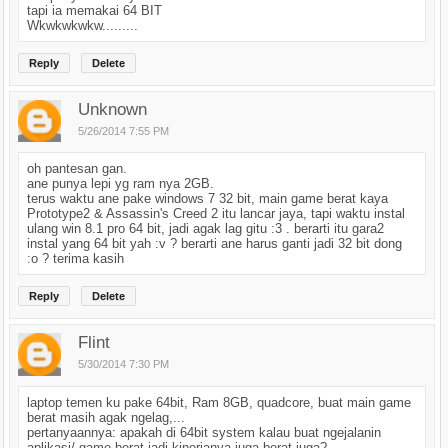
tapi ia memakai 64 BIT
Wkwkwkwkw.........
Reply
Delete
Unknown
5/26/2014 7:55 PM
oh pantesan gan.
ane punya lepi yg ram nya 2GB.
terus waktu ane pake windows 7 32 bit, main game berat kaya
Prototype2 & Assassin's Creed 2 itu lancar jaya, tapi waktu instal
ulang win 8.1 pro 64 bit, jadi agak lag gitu :3 . berarti itu gara2
instal yang 64 bit yah :v ? berarti ane harus ganti jadi 32 bit dong
:o ? terima kasih
Reply
Delete
Flint
5/30/2014 7:30 PM
laptop temen ku pake 64bit, Ram 8GB, quadcore, buat main game
berat masih agak ngelag,...
pertanyaannya: apakah di 64bit system kalau buat ngejalanin
aplikasi/ game berat jadi kinerjanya juga berat juga?