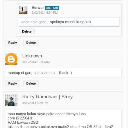
Hertzer
AUTHOR
3/02/2014 6:54 PM
coba saja ganti.. speknya mendukung kok..
Delete
Reply
Delete
Unknown
3/05/2014 12:38 AM
mantap ni gan, nambah ilmu... thank :)
Reply
Delete
Ricky Ramdhani | Story
3/06/2014 8:39 PM
mau nanya kalau saya pake accer tipenya lupa
core i5 2,5GHz
RAM bawaan 2GB
tulisan di laptopnya pokoknya grafis2 gtu skrng OS 32 bit, kira2