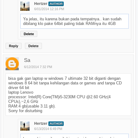
Hertzer
AUTHOR
6/01/2014 12:16 PM
Ya jelas, itu karena bukan pada tempatnya.. kan sudah
dibilang klo pake 64bit paling tidak RAMnya itu 4GB
Delete
Reply
Delete
Sa
6/12/2014 7:32 PM
bisa gak gan laptop w windows 7 ultimate 32 bit diganti dengan
windows 8 64 bit tanpa kehilangan data or games and tanpa CD
driver 64 bit
laptop Lenovo
processor: Intel(R) Core(TM)i5-3230M CPU @2.60 GHz(4
CPUs),~2,6 GHz
RAM:4 gb(usable 3.11 gb).
Sorry for disturbing
Hertzer
AUTHOR
6/13/2014 6:49 PM