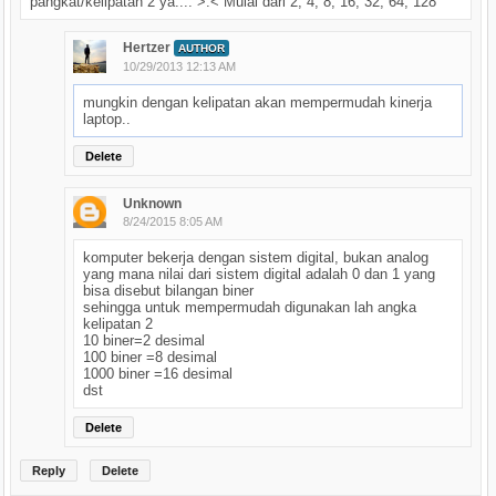
pangkat/kelipatan 2 ya.... >.< Mulai dari 2, 4, 8, 16, 32, 64, 128
Hertzer
AUTHOR
10/29/2013 12:13 AM
mungkin dengan kelipatan akan mempermudah kinerja
laptop..
Delete
Unknown
8/24/2015 8:05 AM
komputer bekerja dengan sistem digital, bukan analog
yang mana nilai dari sistem digital adalah 0 dan 1 yang
bisa disebut bilangan biner
sehingga untuk mempermudah digunakan lah angka
kelipatan 2
10 biner=2 desimal
100 biner =8 desimal
1000 biner =16 desimal
dst
Delete
Reply
Delete