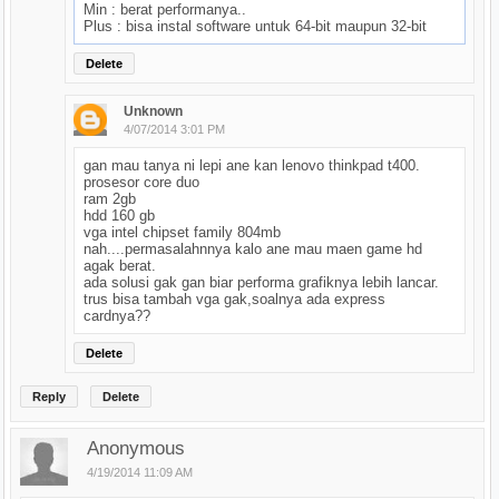
Min : berat performanya..
Plus : bisa instal software untuk 64-bit maupun 32-bit
Delete
Unknown
4/07/2014 3:01 PM
gan mau tanya ni lepi ane kan lenovo thinkpad t400.
prosesor core duo
ram 2gb
hdd 160 gb
vga intel chipset family 804mb
nah....permasalahnnya kalo ane mau maen game hd
agak berat.
ada solusi gak gan biar performa grafiknya lebih lancar.
trus bisa tambah vga gak,soalnya ada express
cardnya??
Delete
Reply
Delete
Anonymous
4/19/2014 11:09 AM