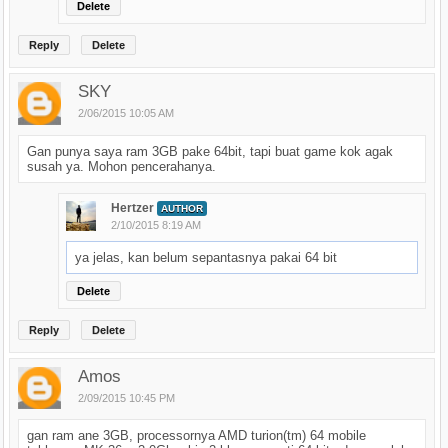
Delete
Reply
Delete
SKY
2/06/2015 10:05 AM
Gan punya saya ram 3GB pake 64bit, tapi buat game kok agak
susah ya. Mohon pencerahanya.
Hertzer
AUTHOR
2/10/2015 8:19 AM
ya jelas, kan belum sepantasnya pakai 64 bit
Delete
Reply
Delete
Amos
2/09/2015 10:45 PM
gan ram ane 3GB, processornya AMD turion(tm) 64 mobile