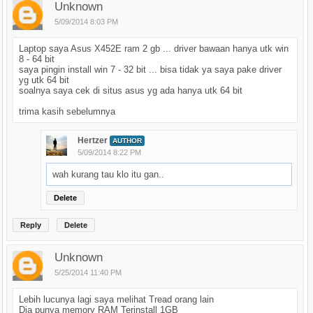
Unknown
5/09/2014 8:03 PM
Laptop saya Asus X452E ram 2 gb ... driver bawaan hanya utk win
8 - 64 bit
saya pingin install win 7 - 32 bit ... bisa tidak ya saya pake driver
yg utk 64 bit
soalnya saya cek di situs asus yg ada hanya utk 64 bit
trima kasih sebelumnya
Hertzer
AUTHOR
5/09/2014 8:22 PM
wah kurang tau klo itu gan..
Delete
Reply
Delete
Unknown
5/25/2014 11:40 PM
Lebih lucunya lagi saya melihat Tread orang lain
Dia punya memory RAM Terinstall 1GB