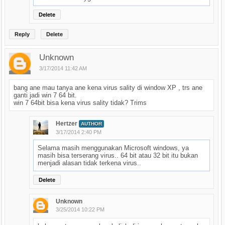
Delete
Reply
Delete
Unknown
3/17/2014 11:42 AM
bang ane mau tanya ane kena virus sality di window XP , trs ane
ganti jadi win 7 64 bit.
win 7 64bit bisa kena virus sality tidak? Trims
Hertzer
AUTHOR
3/17/2014 2:40 PM
Selama masih menggunakan Microsoft windows, ya
masih bisa terserang virus.. 64 bit atau 32 bit itu bukan
menjadi alasan tidak terkena virus..
Delete
Unknown
3/25/2014 10:22 PM