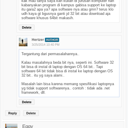
kak mau tanya saya kan kuliah di jurusan komputer nah
kabanyakan program di kampus gabisa support ke laptop
itu gara2 apa ya? apa software nya atau gmn? terus klo
udh kaya gt bgusnya ganti jd 32 bit atau download aja
software khusus 64bit makasih.
Delete
Hertzer
AUTHOR
3/25/2014 10:40 PM
Tergantung dari permasalahannya..
Kalau masalahnya beda bit nya, seperti ini. Software 32
bit bisa di instal di laptop dengan OS 64 bit.. Tapi
software 64 bit tidak bisa di instal ke laptop dengan OS
32 bit.. itu yg saya alami..
Masalah lain bisa karena memang spesifikasi laptopnya
yg tidak support softwarenya.. contoh : tidak ada .net
framework, dll.
Delete
Reply
Delete
Eggy