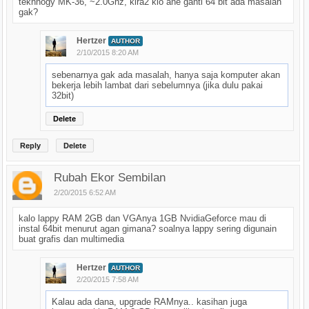
tekhnogy MK-36, ~2.0Ghz, kira2 klo ane ganti 64 bit ada masalah
gak?
Hertzer
AUTHOR
2/10/2015 8:20 AM
sebenarnya gak ada masalah, hanya saja komputer akan
bekerja lebih lambat dari sebelumnya (jika dulu pakai
32bit)
Delete
Reply
Delete
Rubah Ekor Sembilan
2/20/2015 6:52 AM
kalo lappy RAM 2GB dan VGAnya 1GB NvidiaGeforce mau di
instal 64bit menurut agan gimana? soalnya lappy sering digunain
buat grafis dan multimedia
Hertzer
AUTHOR
2/20/2015 7:58 AM
Kalau ada dana, upgrade RAMnya.. kasihan juga