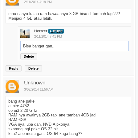
2/11/2014 4:19 PM
mau nanya kalau ram bawaannya 3 GB bisa di tambah lagi???.....
Menjadi 4 GB atau lebih.
Hertzer
AUTHOR
2/11/2014 7:41 PM
Bisa banget gan..
Delete
Reply
Delete
Unknown
3/02/2014 11:56 AM
bang ane pake
aspire 4752
corei3 2.20 GHz
RAM nya awalnya 2GB tapi ane tambah 4GB jadi,
RAM 6GB
VGA nya lupa dah, NVDIA pkonya
skarang lagi pake OS 32 bit.
kira2 ane mesti ganti OS 64 kaga bang??