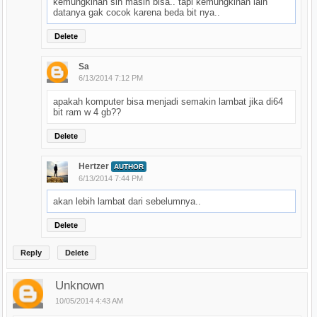
kemungkinan sih masih bisa.. tapi kemungkinan lain
datanya gak cocok karena beda bit nya..
Delete
Sa
6/13/2014 7:12 PM
apakah komputer bisa menjadi semakin lambat jika di64
bit ram w 4 gb??
Delete
Hertzer
AUTHOR
6/13/2014 7:44 PM
akan lebih lambat dari sebelumnya..
Delete
Reply
Delete
Unknown
10/05/2014 4:43 AM