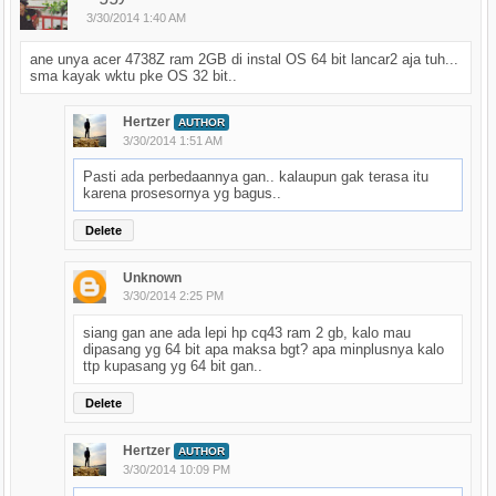
3/30/2014 1:40 AM
ane unya acer 4738Z ram 2GB di instal OS 64 bit lancar2 aja tuh...
sma kayak wktu pke OS 32 bit..
Hertzer
AUTHOR
3/30/2014 1:51 AM
Pasti ada perbedaannya gan.. kalaupun gak terasa itu
karena prosesornya yg bagus..
Delete
Unknown
3/30/2014 2:25 PM
siang gan ane ada lepi hp cq43 ram 2 gb, kalo mau
dipasang yg 64 bit apa maksa bgt? apa minplusnya kalo
ttp kupasang yg 64 bit gan..
Delete
Hertzer
AUTHOR
3/30/2014 10:09 PM