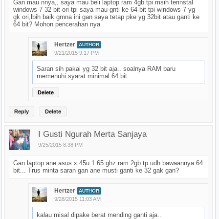
Gan mau nnya,, saya mau beli laptop ram 4gb tpi msih terinstal
windows 7 32 bit ori tpi saya mau gnti ke 64 bit tpi windows 7 yg
gk ori,lbih baik gmna ini gan saya tetap pke yg 32bit atau ganti ke
64 bit? Mohon pencerahan nya
Hertzer
AUTHOR
9/21/2015 9:17 PM
Saran sih pakai yg 32 bit aja.. soalnya RAM baru
memenuhi syarat minimal 64 bit..
Delete
Reply
Delete
I Gusti Ngurah Merta Sanjaya
9/25/2015 8:38 PM
Gan laptop ane asus x 45u 1.65 ghz ram 2gb tp udh bawaannya 64
bit... Trus minta saran gan ane musti ganti ke 32 gak gan?
Hertzer
AUTHOR
9/28/2015 11:03 AM
kalau misal dipake berat mending ganti aja..