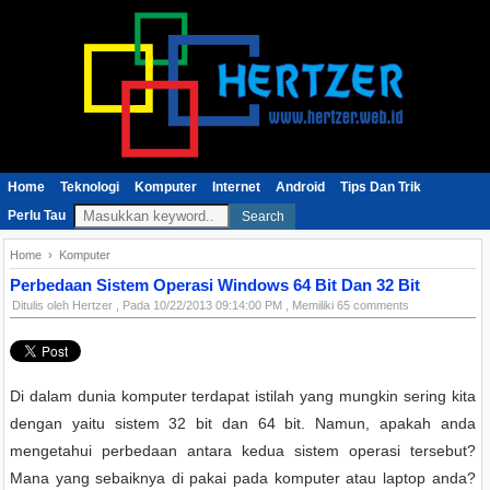
Home
Teknologi
Komputer
Internet
Android
Tips Dan Trik
Perlu Tau
Search
Home
›
Komputer
Perbedaan Sistem Operasi Windows 64 Bit Dan 32 Bit
Ditulis oleh
Hertzer
, Pada
10/22/2013 09:14:00 PM
, Memiliki 65 comments
Di dalam dunia komputer terdapat istilah yang mungkin sering kita
dengan yaitu sistem 32 bit dan 64 bit. Namun, apakah anda
mengetahui perbedaan antara kedua sistem operasi tersebut?
Mana yang sebaiknya di pakai pada komputer atau laptop anda?