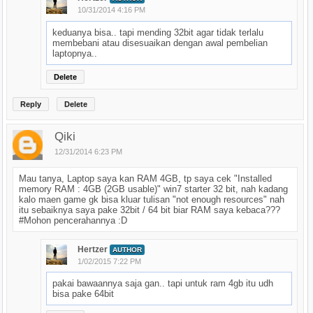
10/31/2014 4:16 PM
keduanya bisa.. tapi mending 32bit agar tidak terlalu
membebani atau disesuaikan dengan awal pembelian
laptopnya..
Delete
Reply
Delete
Qiki
12/31/2014 6:23 PM
Mau tanya, Laptop saya kan RAM 4GB, tp saya cek "Installed
memory RAM : 4GB (2GB usable)" win7 starter 32 bit, nah kadang
kalo maen game gk bisa kluar tulisan "not enough resources" nah
itu sebaiknya saya pake 32bit / 64 bit biar RAM saya kebaca???
#Mohon pencerahannya :D
Hertzer
AUTHOR
1/02/2015 7:22 PM
pakai bawaannya saja gan.. tapi untuk ram 4gb itu udh
bisa pake 64bit