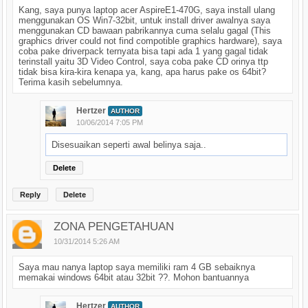
Kang, saya punya laptop acer AspireE1-470G, saya install ulang
menggunakan OS Win7-32bit, untuk install driver awalnya saya
menggunakan CD bawaan pabrikannya cuma selalu gagal (This
graphics driver could not find compotible graphics hardware), saya
coba pake driverpack ternyata bisa tapi ada 1 yang gagal tidak
terinstall yaitu 3D Video Control, saya coba pake CD orinya ttp
tidak bisa kira-kira kenapa ya, kang, apa harus pake os 64bit?
Terima kasih sebelumnya.
Hertzer
AUTHOR
10/06/2014 7:05 PM
Disesuaikan seperti awal belinya saja..
Delete
Reply
Delete
ZONA PENGETAHUAN
10/31/2014 5:26 AM
Saya mau nanya laptop saya memiliki ram 4 GB sebaiknya
memakai windows 64bit atau 32bit ??. Mohon bantuannya
Hertzer
AUTHOR