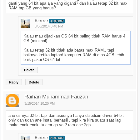
ganti yang 64 bit apa aja yang diganti? dan kalau tetap 32 bit max
RAM brp GB yang bagus?
Hertzer
AUTHOR
3/06/2014 8:48 PM
Kalau mau dijadikan OS 64 bit paling tidak RAM harus 4
GB (minimal)
Kalau tetap 32 bit tidak ada batas max RAM.. tapi
baiknya ketika laptop/ komputer RAM di atas 4GB lebih
baik pakai OS 64 bit.
Delete
Reply
Delete
Raihan Muhammad Fauzan
3/15/2014 10:20 PM
ane os nya 32-bit tapi dari asusnya hanya disediain driver 64-bit
only dan udah ane instal berhasil , tapi kira kira suatu saat lagi
make enak enak itu eror ga ya ? ram ane 2gb
Hertzer
AUTHOR