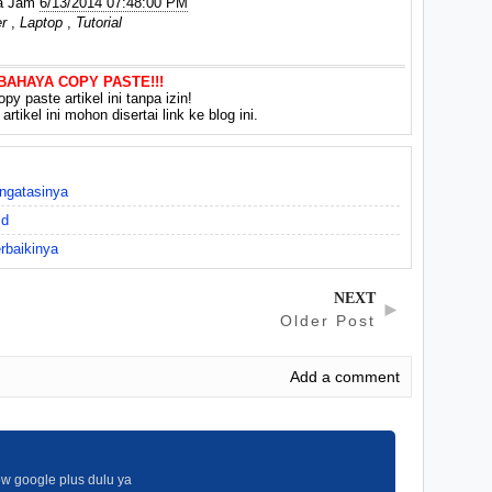
a Jam
6/13/2014 07:48:00 PM
r
,
Laptop
,
Tutorial
 BAHAYA COPY PASTE!!!
py paste artikel ini tanpa izin!
rtikel ini mohon disertai link ke blog ini.
ngatasinya
md
rbaikinya
NEXT
►
Older Post
Add a comment
low google plus dulu ya