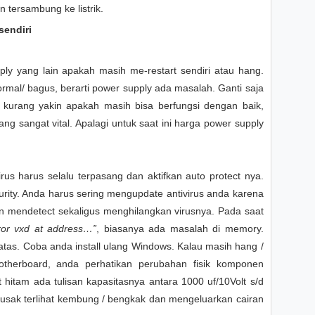
tersambung ke listrik.
sendiri
ly yang lain apakah masih me-restart sendiri atau hang.
ormal/ bagus, berarti power supply ada masalah. Ganti saja
i kurang yakin apakah masih bisa berfungsi dengan baik,
 sangat vital. Apalagi untuk saat ini harga power supply
rus harus selalu terpasang dan aktifkan auto protect nya.
urity. Anda harus sering mengupdate antivirus anda karena
akan mendetect sekaligus menghilangkan virusnya. Pada saat
ror vxd at address…”
, biasanya ada masalah di memory.
atas. Coba anda install ulang Windows. Kalau masih hang /
motherboard, anda perhatikan perubahan fisik komponen
t hitam ada tulisan kapasitasnya antara 1000 uf/10Volt s/d
g rusak terlihat kembung / bengkak dan mengeluarkan cairan