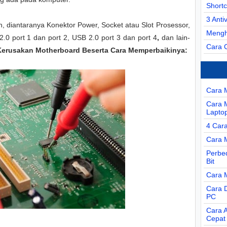
Short
3 Anti
 diantaranya Konektor Power, Socket atau Slot Prosessor,
Mengh
2.0 port 1 dan port 2, USB 2.0 port 3 dan port 4
,
dan lain-
Cara 
Kerusakan Motherboard Beserta Cara Memperbaikinya:
Cara 
Cara 
Lapto
4 Car
Cara 
Perbe
Bit
Cara 
Cara D
PC
Cara 
Cepat