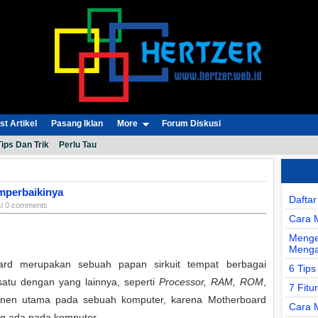
t Artikel
Pasang Iklan
More
Forum Diskusi
Tips Dan Trik
Perlu Tau
mperbaikinya
Dafta
ki 0 comments
Cara 
Menge
Menga
ard merupakan sebuah papan sirkuit tempat berbagai
6 Tips
satu dengan yang lainnya, seperti
Processor, RAM, ROM
,
7 Fitu
en utama pada sebuah komputer, karena Motherboard
Cara 
 ada pada komputer.