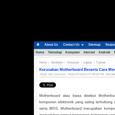
About Us
Contact Us
Sitemap
Reques
Home
Teknologi
Komputer
Internet
Android
Home
›
Hardware
›
Komputer
›
Laptop
›
Tutorial
Kerusakan Motherboard Beserta Cara Me
Ditulis oleh
Unknown
, Pada
6/13/2014 07:48:00 PM
, Memili
Motherboard atau biasa disebut Motherbo
komponen elektronik yang saling terhubung 
serta
BIOS.
Motherboard merupakan kompon
menyatukan semua komponen-komponen yang