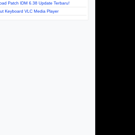
oad Patch IDM 6.38 Update Terbaru!
cut Keyboard VLC Media Player