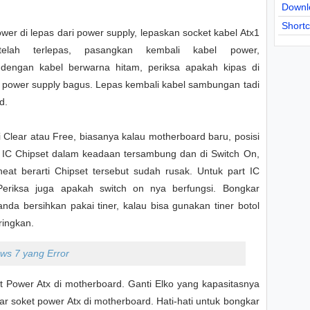
Downl
Short
er di lepas dari power supply, lepaskan socket kabel Atx1
elah terlepas, pasangkan kembali kabel power,
 dengan kabel berwarna hitam, periksa apakah kipas di
i power supply bagus. Lepas kembali kabel sambungan tadi
d.
Clear atau Free, biasanya kalau motherboard baru, posisi
 IC Chipset dalam keadaan tersambung dan di Switch On,
eat berarti Chipset tersebut sudah rusak. Untuk part IC
Periksa juga apakah switch on nya berfungsi. Bongkar
anda bersihkan pakai tiner, kalau bisa gunakan tiner botol
ringkan.
ws 7 yang Error
ket Power Atx di motherboard. Ganti Elko yang kapasitasnya
itar soket power Atx di motherboard. Hati-hati untuk bongkar