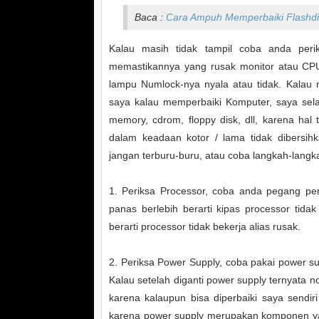
Baca :
Cara Ampuh Memperbaiki Flashdis
Kalau masih tidak tampil coba anda perik
memastikannya yang rusak monitor atau CP
lampu Numlock-nya nyala atau tidak. Kalau 
saya kalau memperbaiki Komputer, saya sel
memory, cdrom, floppy disk, dll, karena hal
dalam keadaan kotor / lama tidak dibersih
jangan terburu-buru, atau coba langkah-langkah
1. Periksa Processor, coba anda pegang pe
panas berlebih berarti kipas processor tida
berarti processor tidak bekerja alias rusak.
2. Periksa Power Supply, coba pakai power su
Kalau setelah diganti power supply ternyata n
karena kalaupun bisa diperbaiki saya sendir
karena power supply merupakan komponen yang