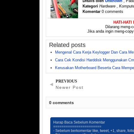
Ditulis oleh
Unknown
, Pad
Kategori
Hardware
,
Kompute
Komentar
0 comments
HATI-HATI
Dilarang meng-co
Jika anda ingin meng-copy a
Related posts
Mengenal Cara Kerja Keylogger Dan Cara Me
Cara Cek Kondisi Harddisk Menggunakan C
Kerusakan Motherboard Beserta Cara Mempe
PREVIOUS
◄
Newer Post
0
comments
Harap Baca Sebelum Komentar
=======================
- Sebelum berkomentar like, tweet, +1, share, fol