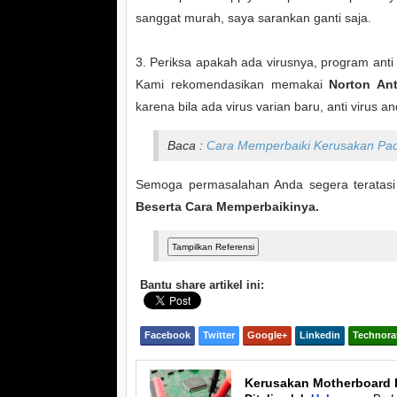
sanggat murah, saya sarankan ganti saja.
3. Periksa apakah ada virusnya, program anti 
Kami rekomendasikan memakai
Norton Ant
karena bila ada virus varian baru, anti virus
Baca :
Cara Memperbaiki Kerusakan Pad
Semoga permasalahan Anda segera teratasi
Beserta Cara Memperbaikinya.
Bantu share artikel ini:
Facebook
Twitter
Google+
Linkedin
Technora
Kerusakan Motherboard 