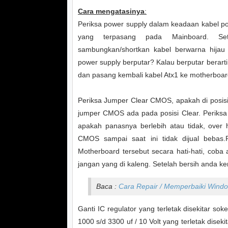
Cara mengatasinya
:
Periksa power supply dalam keadaan kabel pow
yang terpasang pada Mainboard. Set
sambungkan/shortkan kabel berwarna hijau
power supply berputar? Kalau berputar berart
dan pasang kembali kabel Atx1 ke motherboar
Periksa Jumper Clear CMOS, apakah di posisi 
jumper CMOS ada pada posisi Clear. Periksa
apakah panasnya berlebih atau tidak, over h
CMOS sampai saat ini tidak dijual bebas.
Motherboard tersebut secara hati-hati, coba 
jangan yang di kaleng. Setelah bersih anda ke
Baca :
Cara Repair / Memperbaiki Windo
Ganti IC regulator yang terletak disekitar so
1000 s/d 3300 uf / 10 Volt yang terletak disek