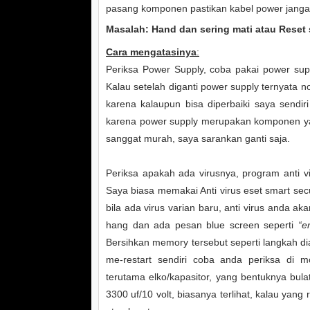
pasang komponen pastikan kabel power jangan 
Masalah: Hand dan sering mati atau Reset 
Cara mengatasinya
:
Periksa Power Supply, coba pakai power supp
Kalau setelah diganti power supply ternyata n
karena kalaupun bisa diperbaiki saya sendir
karena power supply merupakan komponen yang
sanggat murah, saya sarankan ganti saja.
Periksa apakah ada virusnya, program anti vi
Saya biasa memakai Anti virus eset smart sec
bila ada virus varian baru, anti virus anda 
hang dan ada pesan blue screen seperti
“e
Bersihkan memory tersebut seperti langkah di
me-restart sendiri coba anda periksa di 
terutama elko/kapasitor, yang bentuknya bula
3300 uf/10 volt, biasanya terlihat, kalau yan