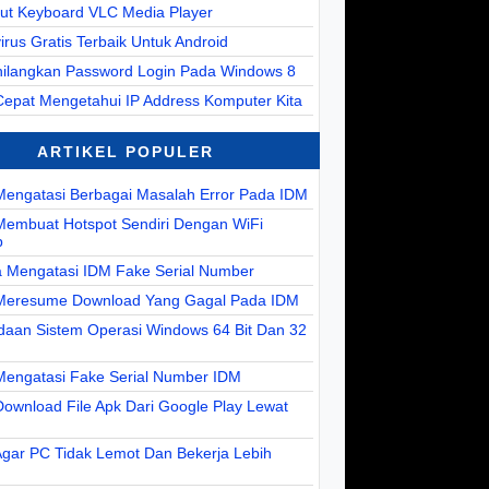
cut Keyboard VLC Media Player
virus Gratis Terbaik Untuk Android
ilangkan Password Login Pada Windows 8
Cepat Mengetahui IP Address Komputer Kita
ARTIKEL POPULER
Mengatasi Berbagai Masalah Error Pada IDM
Membuat Hotspot Sendiri Dengan WiFi
p
a Mengatasi IDM Fake Serial Number
Meresume Download Yang Gagal Pada IDM
daan Sistem Operasi Windows 64 Bit Dan 32
Mengatasi Fake Serial Number IDM
ownload File Apk Dari Google Play Lewat
Agar PC Tidak Lemot Dan Bekerja Lebih