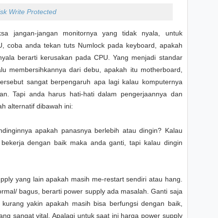
k Write Protected
sa jangan-jangan monitornya yang tidak nyala, untuk
U, coba anda tekan tuts Numlock pada keyboard, apakah
nyala berarti kerusakan pada CPU. Yang menjadi standar
alu membersihkannya dari debu, apakah itu motherboard,
 tersebut sangat berpengaruh apa lagi kalau komputernya
kan. Tapi anda harus hati-hati dalam pengerjaannya dan
 alternatif dibawah ini:
ndinginnya apakah panasnya berlebih atau dingin? Kalau
k bekerja dengan baik maka anda ganti, tapi kalau dingin
pply yang lain apakah masih me-restart sendiri atau hang.
ormal/ bagus, berarti power supply ada masalah. Ganti saja
i kurang yakin apakah masih bisa berfungsi dengan baik,
 sangat vital. Apalagi untuk saat ini harga power supply