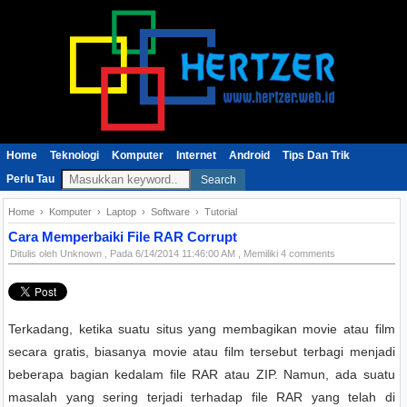
Home
Teknologi
Komputer
Internet
Android
Tips Dan Trik
Perlu Tau
Search
Home
›
Komputer
›
Laptop
›
Software
›
Tutorial
Cara Memperbaiki File RAR Corrupt
Ditulis oleh
Unknown
, Pada
6/14/2014 11:46:00 AM
, Memiliki 4 comments
Terkadang, ketika suatu situs yang membagikan movie atau film
secara gratis, biasanya movie atau film tersebut terbagi menjadi
beberapa bagian kedalam file RAR atau ZIP. Namun, ada suatu
masalah yang sering terjadi terhadap file RAR yang telah di