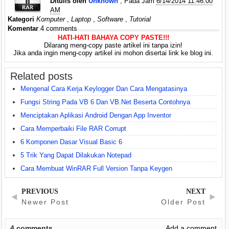
Ditulis oleh
Unknown
, Pada Jam
6/14/2014 11:46:00
AM
Kategori
Komputer
,
Laptop
,
Software
,
Tutorial
Komentar
4 comments
HATI-HATI BAHAYA COPY PASTE!!!
Dilarang meng-copy paste artikel ini tanpa izin!
Jika anda ingin meng-copy artikel ini mohon disertai link ke blog ini.
Related posts
Mengenal Cara Kerja Keylogger Dan Cara Mengatasinya
Fungsi String Pada VB 6 Dan VB.Net Beserta Contohnya
Menciptakan Aplikasi Android Dengan App Inventor
Cara Memperbaiki File RAR Corrupt
6 Komponen Dasar Visual Basic 6
5 Trik Yang Dapat Dilakukan Notepad
Cara Membuat WinRAR Full Version Tanpa Keygen
PREVIOUS
NEXT
◄
►
Newer Post
Older Post
4
comments
Add a comment