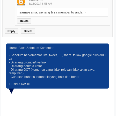
6/16/2014 6:55 AM
sama-sama. senang bisa membantu anda :)
Delete
Reply
Delete
Harap Baca Sebelum Komentar
=======================
- Sebelum berkomentar like, tweet, +1, share, follow google plus dulu
ya
- Dilarang promosi/live link
- Dilarang berkata kotor
- Dilarang OOT (komentar yang tidak relevan tidak akan saya
tampilkan)
- Gunakan bahasa Indonesia yang baik dan benar
=======================
TERIMA KASIH