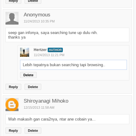
Reply
Delete
Anonymous
11/24/2013 10:35 PM
seep gan infonya, saya searching tune up dulu nih.
thanks ya
Hertzer
AUTHOR
11/24/2013 11:21 PM
Lebih tepatnya bukan searching tapi browsing..
Delete
Reply
Delete
Shiroyanagi Mihoko
12/15/2013 11:58 AM
Wah makasih gan cara2nya, ntar ane cobain ya...
Reply
Delete