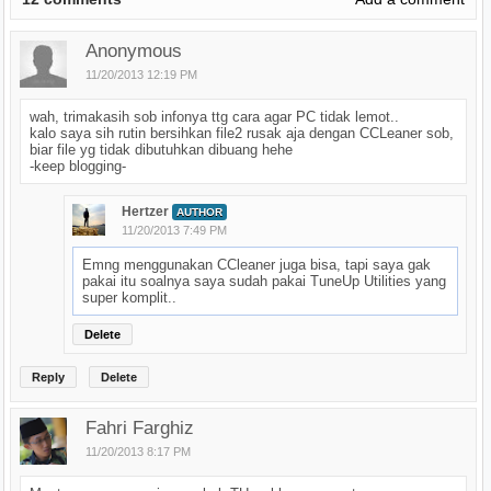
Anonymous
11/20/2013 12:19 PM
wah, trimakasih sob infonya ttg cara agar PC tidak lemot..
kalo saya sih rutin bersihkan file2 rusak aja dengan CCLeaner sob,
biar file yg tidak dibutuhkan dibuang hehe
-keep blogging-
Hertzer
AUTHOR
11/20/2013 7:49 PM
Emng menggunakan CCleaner juga bisa, tapi saya gak
pakai itu soalnya saya sudah pakai TuneUp Utilities yang
super komplit..
Delete
Reply
Delete
Fahri Farghiz
11/20/2013 8:17 PM