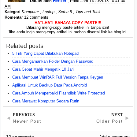
Ditulis oleh
Hertzer
, Pada Jam
11/20/2013 10:41:00
AM
Kategori
Komputer
,
Laptop
,
Serba 8
,
Tips and Trick
Komentar
12 comments
HATI-HATI BAHAYA COPY PASTE!!!
Dilarang meng-copy paste artikel ini tanpa izin!
Jika anda ingin meng-copy artikel ini mohon disertai link ke blog ini.
Related posts
5 Trik Yang Dapat Dilakukan Notepad
Cara Mengamankan Folder Dengan Password
Cara Cepat Mahir Mengetik 10 Jari
Cara Membuat WinRAR Full Version Tanpa Keygen
Aplikasi Untuk Backup Data Pada Android
Cara Ampuh Memperbaiki Flashdisk Write Protected
Cara Merawat Komputer Secara Rutin
PREVIOUS
NEXT
◄
►
Newer Post
Older Post
12
comments
Add a comment