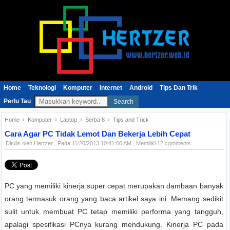
Home
Teknologi
Komputer
Internet
Android
Tips Dan Trik
Perlu Tau
Search
Home
›
Komputer
›
Laptop
›
Serba 8
›
Tips and Trick
Cara Agar PC Tidak Lemot Dan Bekerja Lebih Cepat
Ditulis oleh
Hertzer
, Pada
11/20/2013 10:41:00 AM
, Memiliki 12 comments
PC yang memiliki kinerja super cepat merupakan dambaan banyak
orang termasuk orang yang baca artikel saya ini. Memang sedikit
sulit untuk membuat PC tetap memiliki performa yang tangguh,
apalagi spesifikasi PCnya kurang mendukung. Kinerja PC pada