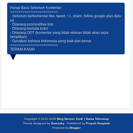
Harap Baca Sebelum Komentar
=======================
- Sebelum berkomentar like, tweet, +1, share, follow google plus dulu
ya
- Dilarang promosi/live link
- Dilarang berkata kotor
- Dilarang OOT (komentar yang tidak relevan tidak akan saya
tampilkan)
- Gunakan bahasa Indonesia yang baik dan benar
=======================
TERIMA KASIH
Copyright © 2012-
2026
Blog Hertzer ZonE | Dunia Teknologi
Theme designed by
Damzaky
- Published by
Proyek-Template
Powered by
Blogger