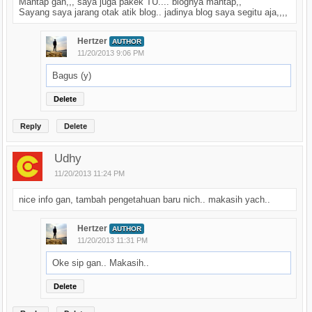
Mantap gan,,, saya juga pakek TU.... blognya mantap,,
Sayang saya jarang otak atik blog.. jadinya blog saya segitu aja,,,,
Hertzer
AUTHOR
11/20/2013 9:06 PM
Bagus (y)
Delete
Reply
Delete
Udhy
11/20/2013 11:24 PM
nice info gan, tambah pengetahuan baru nich.. makasih yach..
Hertzer
AUTHOR
11/20/2013 11:31 PM
Oke sip gan.. Makasih..
Delete