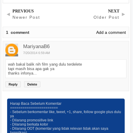
PREVIOUS
NEXT
◄
►
Newer Post
Older Post
1
comment
Add a comment
MariyanaB6
7/20/2014 6:59 AM
wah bakal balik nih film yang dulu terdelete
tapi masih bisa apa gak ya
thanks infonya...
Reply
Delete
Harap Baca Sebelum Komentar
=======================
- Sebelum berkomentar like, tweet, +1, share, follow google plus dulu
ya
- Dilarang promosi/live link
- Dilarang berkata kotor
- Dilarang OOT (komentar yang tidak relevan tidak akan saya
tampilkan)