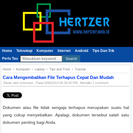
Home
Teknologi
Komputer
Internet
Android
Tips Dan Trik
Perlu Tau
Search
Home
›
Komputer
›
Laptop
›
Tips and Trick
›
Tutorial
Cara Mengembalikan File Terhapus Cepat Dan Mudah
Ditulis oleh
Unknown
, Pada
6/06/2014 05:38:00 PM
, Memiliki 1 comment
Dokumen atau file tidak sengaja terhapus merupakan suatu hal
yang cukup menyebalkan. Apalagi, dokumen tersebut salah satu
dokumen penting bagi Anda.