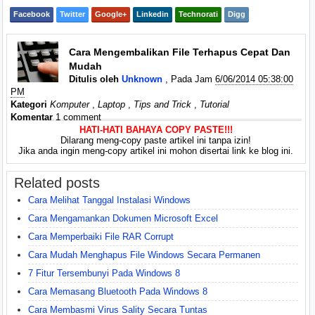
Facebook
Twitter
Google+
Linkedin
Technorati
Digg
Cara Mengembalikan File Terhapus Cepat Dan
Mudah
Ditulis oleh
Unknown
, Pada Jam
6/06/2014 05:38:00
PM
Kategori
Komputer
,
Laptop
,
Tips and Trick
,
Tutorial
Komentar
1 comment
HATI-HATI BAHAYA COPY PASTE!!!
Dilarang meng-copy paste artikel ini tanpa izin!
Jika anda ingin meng-copy artikel ini mohon disertai link ke blog ini.
Related posts
Cara Melihat Tanggal Instalasi Windows
Cara Mengamankan Dokumen Microsoft Excel
Cara Memperbaiki File RAR Corrupt
Cara Mudah Menghapus File Windows Secara Permanen
7 Fitur Tersembunyi Pada Windows 8
Cara Memasang Bluetooth Pada Windows 8
Cara Membasmi Virus Sality Secara Tuntas