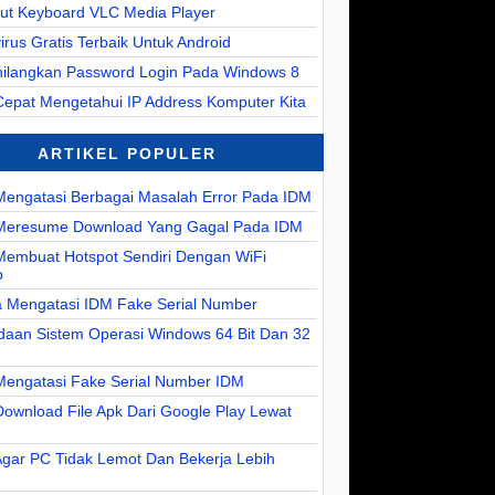
cut Keyboard VLC Media Player
virus Gratis Terbaik Untuk Android
ilangkan Password Login Pada Windows 8
Cepat Mengetahui IP Address Komputer Kita
ARTIKEL POPULER
Mengatasi Berbagai Masalah Error Pada IDM
Meresume Download Yang Gagal Pada IDM
Membuat Hotspot Sendiri Dengan WiFi
p
a Mengatasi IDM Fake Serial Number
daan Sistem Operasi Windows 64 Bit Dan 32
Mengatasi Fake Serial Number IDM
ownload File Apk Dari Google Play Lewat
Agar PC Tidak Lemot Dan Bekerja Lebih