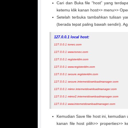
Cari dan Buka file “host” yang terdap
ketemu klik kanan host>> menu>> Open
Setelah terbuka tambahkan tulisan y
(berada tepat paling bawah sendiri). A
127.0.0.1 local host:
127.0.0.1 tonec.com
127.0.0.1 www.tonec.com
127.0.0.1 registeridm.com
127.0.0.1 www.registeridm.com
127.0.0.1 secure.registeridm.com
127.0.0.1 secure.internetdownloadmanager.com
127.0.0.1 mirror.internetdownloadmanager.com
127.0.0.1 mirror2.internetdownloadmanager.com
127.0.0.1 www.internetdownloadmanager.com
Kemudian Save file host ini, kemudian 
kanan file host pilih>> properties>> 