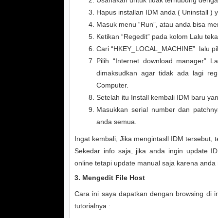
Usahakan untuk tidak terhubung dengan
Hapus installan IDM anda ( Uninstall )
Masuk menu “Run”, atau anda bisa me
Ketikan “Regedit” pada kolom Lalu tek
Cari “HKEY_LOCAL_MACHINE” lalu pilih
Pilih “Internet download manager” La
dimaksudkan agar tidak ada lagi re
Computer.
Setelah itu Install kembali IDM baru y
Masukkan serial number dan patchnya
anda semua.
Ingat kembali, Jika mengintasll IDM tersebut,
Sekedar info saja, jika anda ingin update 
online tetapi update manual saja karena and
3. Mengedit File Host
Cara ini saya dapatkan dengan browsing di 
tutorialnya :