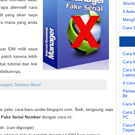
Short
apa alternatif cara
3 Anti
atif yang akan saya
Mengh
cara mana yang anda
Cara 
uat IDM milik saya
Cara 
 patch karena lebih
Cara 
k tutorial dan link
Cara 
sebelumnya.
Lapto
4 Car
nager) Terbaru Work!
Perbe
Bit
Cara 
a yaitu cara-baru-andie.blogspot.com. Baik, langsung saja
Cara D
 Fake Serial Number
dengan cara ini :
PC
Cara 
h. (cari digoogle)
Cepat