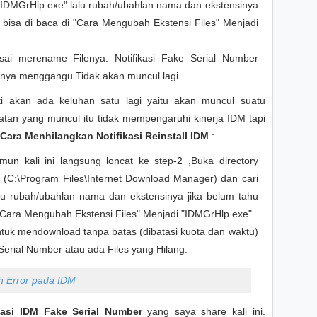
"IDMGrHlp.exe" lalu rubah/ubahlan nama dan ekstensinya
 bisa di baca di "Cara Mengubah Ekstensi Files" Menjadi
esai merename Filenya. Notifikasi Fake Serial Number
nya menggangu Tidak akan muncul lagi.
i akan ada keluhan satu lagi yaitu akan muncul suatu
atan yang muncul itu tidak mempengaruhi kinerja IDM tapi
Cara Menhilangkan Notifikasi Reinstall IDM
:
n kali ini langsung loncat ke step-2 ,Buka directory
 (C:\Program Files\Internet Download Manager) dan cari
lu rubah/ubahlan nama dan ekstensinya jika belum tahu
 "Cara Mengubah Ekstensi Files" Menjadi "IDMGrHlp.exe"
tuk mendownload tanpa batas (dibatasi kuota dan waktu)
erial Number atau ada Files yang Hilang.
h Error pada IDM
asi IDM Fake Serial Number
yang saya share kali ini.