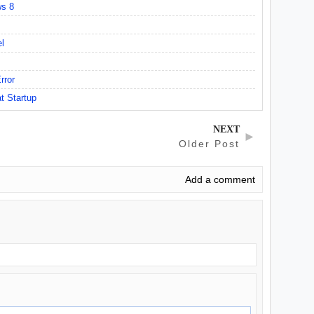
ws 8
l
rror
t Startup
NEXT
►
Older Post
Add a comment