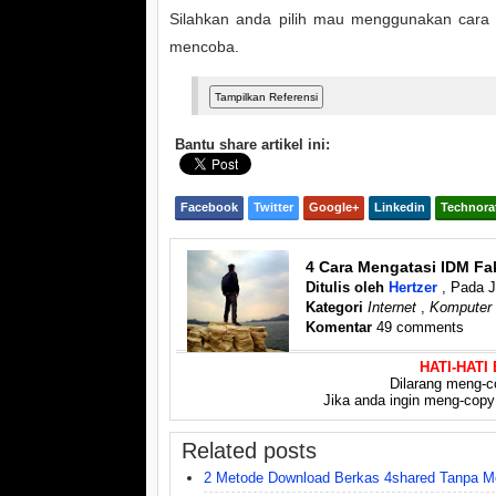
Silahkan anda pilih mau menggunakan cara 
mencoba.
Bantu share artikel ini:
Facebook
Twitter
Google+
Linkedin
Technora
4 Cara Mengatasi IDM Fa
Ditulis oleh
Hertzer
, Pada 
Kategori
Internet
,
Komputer
Komentar
49 comments
HATI-HATI
Dilarang meng-co
Jika anda ingin meng-copy a
Related posts
2 Metode Download Berkas 4shared Tanpa 