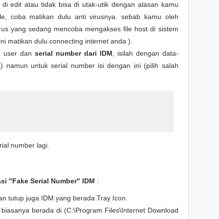
a di edit atau tidak bisa di utak-utik dengan alasan kamu
file, coba matikan dulu anti virusnya. sebab kamu oleh
irus yang sedang mencoba mengakses file host di sistem
ni matikan dulu connecting internet anda ).
ta user dan
serial number dari IDM
, isilah dengan data-
 namun untuk serial number isi dengan ini (pilih salah
ial number lagi.
si "Fake Serial Number" IDM
:
an tutup juga IDM yang berada Tray Icon.
 biasanya berada di (C:\Program Files\Internet Download