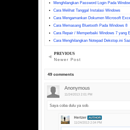
Menghilangkan Password Login Pada Windo
Cara Melihat Tanggal Instalasi Windows
Cara Mengamankan Dokumen Microsoft Exce
Cara Memasang Bluetooth Pada Windows 8
Cara Repair / Memperbaiki Windows 7 yang E
Cara Menghilangkan Notepad Dekstop.ini Saa
PREVIOUS
◄
Newer Post
49
comments
Anonymous
11/24/2013 2:01 PM
Saya coba dulu ya sob.
Hertzer
AUTHOR
11/24/2013 2:04 PM