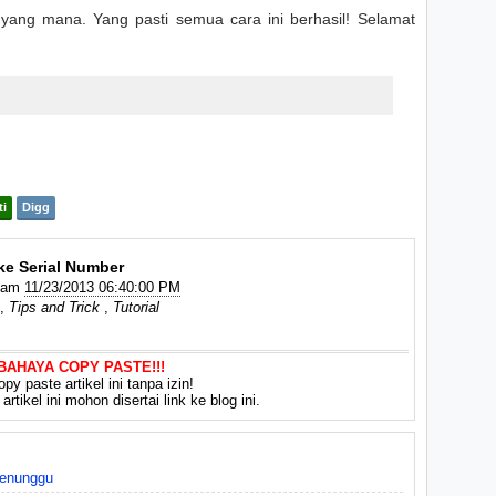
yang mana. Yang pasti semua cara ini berhasil! Selamat
ti
Digg
ke Serial Number
Jam
11/23/2013 06:40:00 PM
,
Tips and Trick
,
Tutorial
 BAHAYA COPY PASTE!!!
py paste artikel ini tanpa izin!
rtikel ini mohon disertai link ke blog ini.
Menunggu