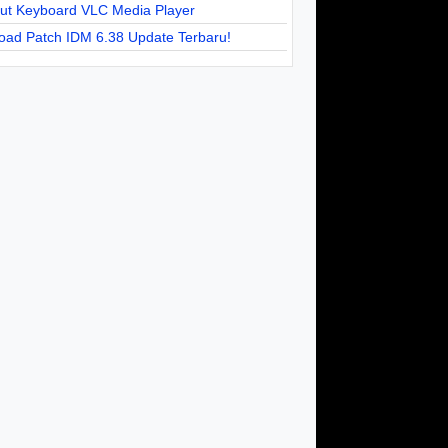
cut Keyboard VLC Media Player
oad Patch IDM 6.38 Update Terbaru!