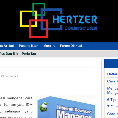
t Artikel
Pasang Iklan
More
Forum Diskusi
Tips Dan Trik
Perlu Tau
Dafta
ki 49 comments
Cara 
Menge
Menga
masi mengenai cara
6 Tips
 lihat ternyata IDM
7 Fitu
h, sehingga yang
Cara 
ara otomatis akan