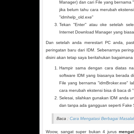
Manager) dan cari File yang bernama 
jika belum tahu cara merubah ekstensi
"idmhelp_old.exe"
Tekan "Enter" atau oke setelah sel
Internet Download Manager yang biasa
Dan setelah anda merestart PC anda, past
peringatan baru dari IDM. Sebenarnya pering
disini akan tetap saya beritahukan bagaimana
Hampir sama dengan cara diatas namu
software IDM yang biasanya berada di
File yang bernama "idmBroker.exe" la
cara merubah ekstensi bisa di baca di
Selesai, silahkan gunakan IDM anda un
dan tanpa ada gangguan seperti Fake S
Baca :
Cara Mengatasi Berbagai Masala
Woow, sangat super bukan 4 jurus
mengat