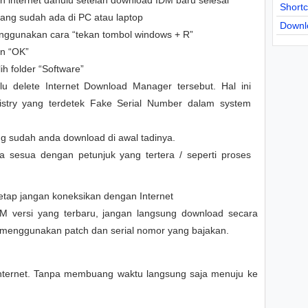
 internet dahulu setelah download IDM baru selesai
Short
 yang sudah ada di PC atau laptop
Downl
nggunakan cara “tekan tombol windows + R”
an “OK”
 folder “Software”
lu delete Internet Download Manager tersebut. Hal ini
gistry yang terdetek Fake Serial Number dalam system
ang sudah anda download di awal tadinya.
 sesua dengan petunjuk yang tertera / seperti proses
 tetap jangan koneksikan dengan Internet
IDM versi yang terbaru, jangan langsung download secara
a menggunakan patch dan serial nomor yang bajakan.
internet. Tanpa membuang waktu langsung saja menuju ke