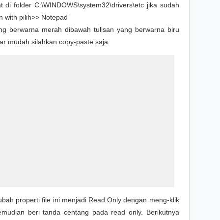
at di folder C:\WINDOWS\system32\drivers\etc jika sudah
 with pilih>> Notepad
ang berwarna merah dibawah tulisan yang berwarna biru
gar mudah silahkan copy-paste saja.
ubah properti file ini menjadi Read Only dengan meng-klik
kemudian beri tanda centang pada read only. Berikutnya