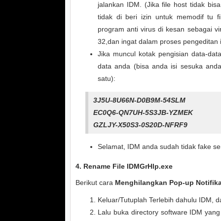
jalankan IDM. (Jika file host tidak bis
tidak di beri izin untuk memodif tu 
program anti virus di kesan sebagai v
32,dan ingat dalam proses pengeditan i
Jika muncul kotak pengisian data-da
data anda (bisa anda isi sesuka anda)
satu):
3J5U-8U66N-D0B9M-54SLM
EC0Q6-QN7UH-5S3JB-YZMEK
GZLJY-X50S3-0S20D-NFRF9
Selamat, IDM anda sudah tidak fake ser
4. Rename File IDMGrHlp.exe
Berikut cara
Menghilangkan Pop-up Notifika
Keluar/Tutuplah Terlebih dahulu IDM, d
Lalu buka directory software IDM yang