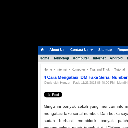
About Us
Contact Us
Sitemap
Reques
Home
Teknologi
Komputer
Internet
Android
Home
›
Internet
›
Komputer
›
Tips and Trick
›
Tutorial
4 Cara Mengatasi IDM Fake Serial Number
Ditulis oleh
Hertzer
, Pada
11/23/2013 06:40:00 PM
, Memili
Mingu ini banyak sekali yang mencari infor
mengatasi fake serial number. Dan ketika saya
sudah berhasil memblock banyak patc
menggunakan patch tersebut di IDMnya sec