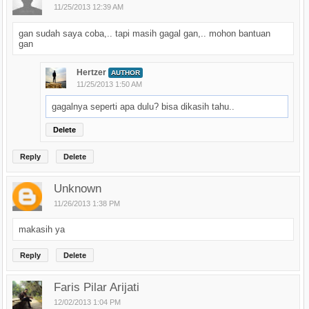
11/25/2013 12:39 AM
gan sudah saya coba,.. tapi masih gagal gan,.. mohon bantuan
gan
Hertzer
AUTHOR
11/25/2013 1:50 AM
gagalnya seperti apa dulu? bisa dikasih tahu..
Delete
Reply
Delete
Unknown
11/26/2013 1:38 PM
makasih ya
Reply
Delete
Faris Pilar Arijati
12/02/2013 1:04 PM