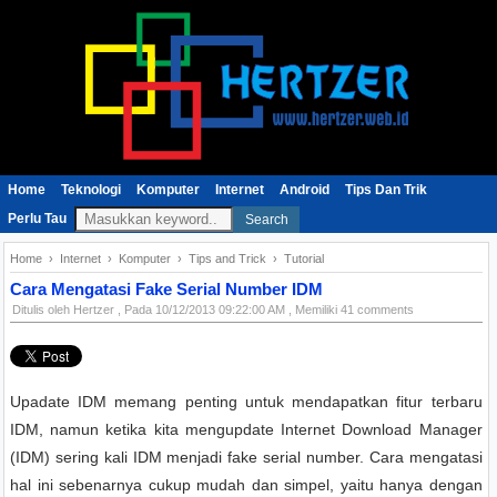
Home
Teknologi
Komputer
Internet
Android
Tips Dan Trik
Perlu Tau
Search
Home
›
Internet
›
Komputer
›
Tips and Trick
›
Tutorial
Cara Mengatasi Fake Serial Number IDM
Ditulis oleh
Hertzer
, Pada
10/12/2013 09:22:00 AM
, Memiliki 41 comments
Upadate IDM memang penting untuk mendapatkan fitur terbaru
IDM, namun ketika kita mengupdate Internet Download Manager
(IDM) sering kali IDM menjadi fake serial number. Cara mengatasi
hal ini sebenarnya cukup mudah dan simpel, yaitu hanya dengan