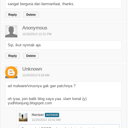
sangat berguna dan bermanfaat, thanks.
Reply
Delete
Anonymous
11/16/2013 12:21 PM
Sip, ikut nyimak aja
Reply
Delete
Unknown
11/20/2013 9:28 AM
ad malware/virusnya gak gan patchnya ?
oh iyaa, join balik blog saya yaa..slam kenal (y)
yudhitanjung.blogspot.com
Hertzer
AUTHOR
11/20/2013 10:02 AM