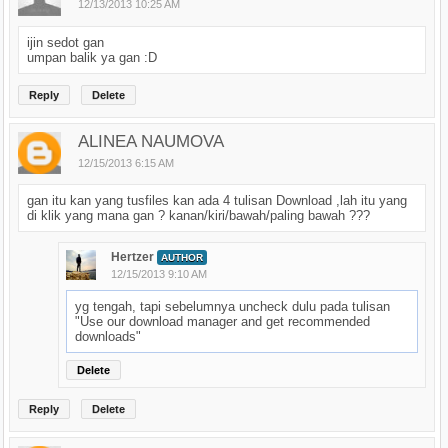
12/13/2013 10:25 AM
ijin sedot gan
umpan balik ya gan :D
Reply
Delete
ALINEA NAUMOVA
12/15/2013 6:15 AM
gan itu kan yang tusfiles kan ada 4 tulisan Download ,lah itu yang
di klik yang mana gan ? kanan/kiri/bawah/paling bawah ???
Hertzer
AUTHOR
12/15/2013 9:10 AM
yg tengah, tapi sebelumnya uncheck dulu pada tulisan
"Use our download manager and get recommended
downloads"
Delete
Reply
Delete