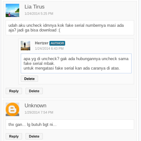
Lia Tirus
1/24/2014 5:25 PM
udah aku uncheck idmnya kok fake serial numbernya masi ada
aja? jadi ga bisa download :(
Hertzer
AUTHOR
1/24/2014 6:43 PM
apa yg di uncheck? gak ada hubungannya uncheck sama
fake serial mbak.
untuk mengatasi fake serial kan ada caranya di atas.
Delete
Reply
Delete
Unknown
1/29/2014 7:54 PM
thx gan... lg butuh bgt ni...
Reply
Delete