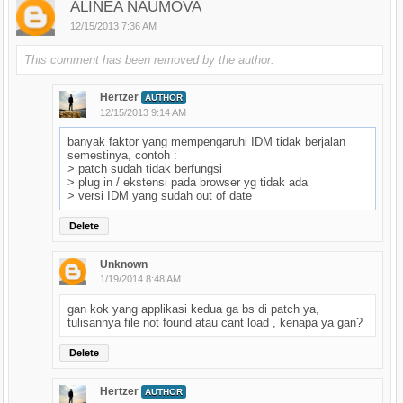
ALINEA NAUMOVA
12/15/2013 7:36 AM
This comment has been removed by the author.
Hertzer
AUTHOR
12/15/2013 9:14 AM
banyak faktor yang mempengaruhi IDM tidak berjalan
semestinya, contoh :
> patch sudah tidak berfungsi
> plug in / ekstensi pada browser yg tidak ada
> versi IDM yang sudah out of date
Delete
Unknown
1/19/2014 8:48 AM
gan kok yang applikasi kedua ga bs di patch ya,
tulisannya file not found atau cant load , kenapa ya gan?
Delete
Hertzer
AUTHOR