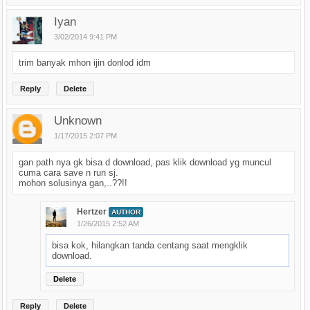
Iyan
3/02/2014 9:41 PM
trim banyak mhon ijin donlod idm
Reply
Delete
Unknown
1/17/2015 2:07 PM
gan path nya gk bisa d download, pas klik download yg muncul
cuma cara save n run sj.
mohon solusinya gan,..??!!
Hertzer
AUTHOR
1/26/2015 2:52 AM
bisa kok, hilangkan tanda centang saat mengklik
download.
Delete
Reply
Delete