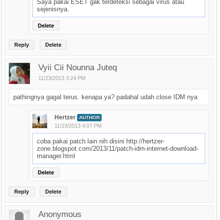
Saya pakai ESET gak terdeteksi sebagai virus atau
sejenisnya.
Delete
Reply
Delete
Vyii Cii Nounna Juteq
11/23/2013 3:24 PM
pathingnya gagal terus. kenapa ya? padahal udah close IDM nya
Hertzer
AUTHOR
11/23/2013 4:07 PM
coba pakai patch lain nih disini http://hertzer-
zone.blogspot.com/2013/11/patch-idm-internet-download-
manager.html
Delete
Reply
Delete
Anonymous