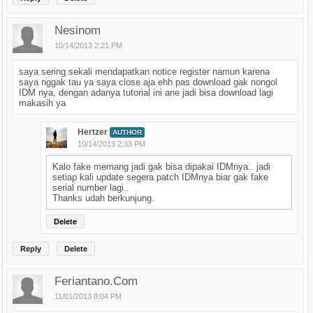
Nesinom
10/14/2013 2:21 PM
saya sering sekali mendapatkan notice register namun karena
saya nggak tau ya saya close aja ehh pas download gak nongol
IDM nya, dengan adanya tutorial ini ane jadi bisa download lagi
makasih ya
Hertzer
AUTHOR
10/14/2013 2:33 PM
Kalo fake memang jadi gak bisa dipakai IDMnya.. jadi
setiap kali update segera patch IDMnya biar gak fake
serial number lagi..
Thanks udah berkunjung.
Delete
Reply
Delete
Feriantano.com
11/01/2013 8:04 PM