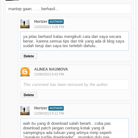
mantep gaan. . . . berhasil...
Hertzer
AUTHOR
12/02/2013 4:06 PM
ya jelas berhasil kalau mengikuti cara dari saya secara
benar.. karena semua tips dan trik yang ada di blog saya
sudah teruji dan saya tes terlebih dahulu..
Delete
ALINEA NAUMOVA
12/08/2013 6:43 PM
This comment has been removed by the author.
Delete
Hertzer
AUTHOR
12/08/2013 8:12 PM
wah itu yang di download salah berarti.. coba pas
download patch jangan centang kotak yang di
sampingnya ada tulisan yang artinya mirip seperti
"gunakan tusfile downloader".. mungkin dulu pas