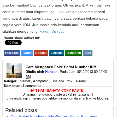
bisa bermanfaat bagi banyak orang. Oh ya, jika IDM kembali fake
serial number saat diupdate lagi. Lakukanlah hal sama seperti
yang ada di atas, karena patch yang saya berikan bekerja pada
segala versi IDM. Jika masih ada kendala atau pertanyaan
silahkan mengunjungi
Forum Diskusi
.
Bantu share artikel ini:
Facebook
Twitter
Google+
Linkedin
Technorati
Digg
Cara Mengatasi Fake Serial Number IDM
Ditulis oleh
Hertzer
, Pada Jam
10/12/2013 09:22:00
AM
Kategori
Internet
,
Komputer
,
Tips and Trick
,
Tutorial
Komentar
41 comments
HATI-HATI BAHAYA COPY PASTE!!!
Dilarang meng-copy paste artikel ini tanpa izin!
Jika anda ingin meng-copy artikel ini mohon disertai link ke blog ini.
Related posts
Cara Mudah Menghapus File Windows Secara Permanen