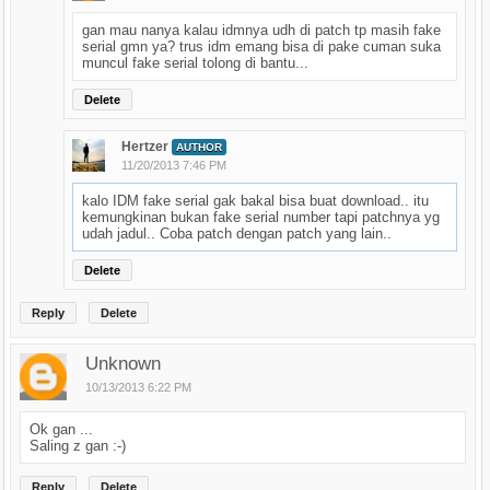
gan mau nanya kalau idmnya udh di patch tp masih fake
serial gmn ya? trus idm emang bisa di pake cuman suka
muncul fake serial tolong di bantu...
Delete
Hertzer
AUTHOR
11/20/2013 7:46 PM
kalo IDM fake serial gak bakal bisa buat download.. itu
kemungkinan bukan fake serial number tapi patchnya yg
udah jadul.. Coba patch dengan patch yang lain..
Delete
Reply
Delete
Unknown
10/13/2013 6:22 PM
Ok gan ...
Saling z gan :-)
Reply
Delete