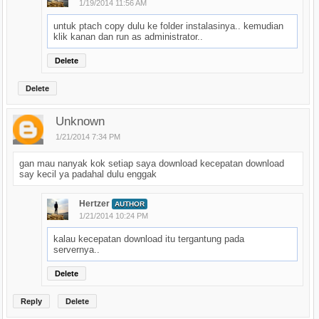
1/19/2014 11:56 AM
untuk ptach copy dulu ke folder instalasinya.. kemudian
klik kanan dan run as administrator..
Delete
Delete
Unknown
1/21/2014 7:34 PM
gan mau nanyak kok setiap saya download kecepatan download
say kecil ya padahal dulu enggak
Hertzer
AUTHOR
1/21/2014 10:24 PM
kalau kecepatan download itu tergantung pada
servernya..
Delete
Reply
Delete