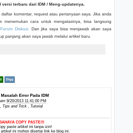
 versi terbaru dari IDM / Meng-updatenya.
daftar komentar, request atau pertanyaan saya. Jika anda
 menemukan cara untuk mengatasinya, bisa langsung
e
Forum Diskusi
. Dan jika saya bisa menjawab akan saya
kup panjang akan saya jawab melalui artikel baru.
ti
Digg
 Masalah Error Pada IDM
Jam
9/20/2013 11:41:00 PM
,
Tips and Trick
,
Tutorial
 BAHAYA COPY PASTE!!!
py paste artikel ini tanpa izin!
rtikel ini mohon disertai link ke blog ini.