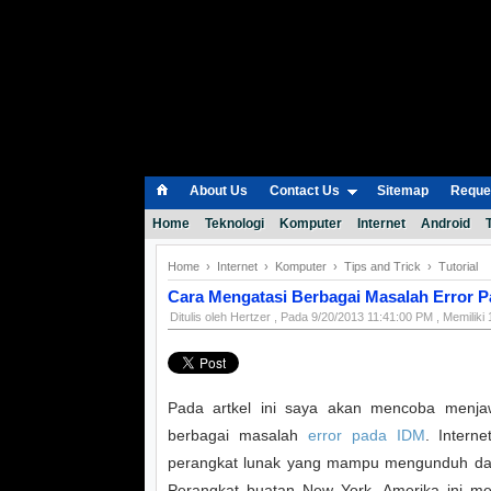
About Us
Contact Us
Sitemap
Reques
Home
Teknologi
Komputer
Internet
Android
Home
›
Internet
›
Komputer
›
Tips and Trick
›
Tutorial
Cara Mengatasi Berbagai Masalah Error 
Ditulis oleh
Hertzer
, Pada
9/20/2013 11:41:00 PM
, Memilik
Pada artkel ini saya akan mencoba menjaw
berbagai masalah
error pada IDM
. Intern
perangkat lunak yang mampu mengunduh data
Perangkat buatan New York, Amerika ini m