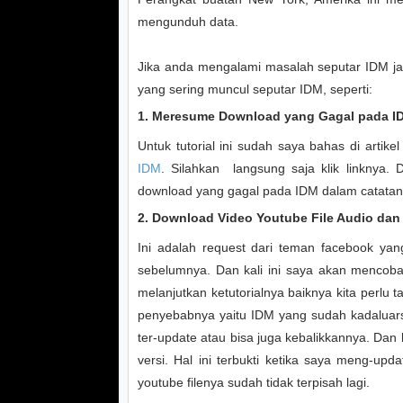
mengunduh data.
Jika anda mengalami masalah seputar IDM j
yang sering muncul seputar IDM, seperti:
1. Meresume Download yang Gagal pada 
Untuk tutorial ini sudah saya bahas di artik
IDM
. Silahkan langsung saja klik linknya. 
download yang gagal pada IDM dalam catatan 
2. Download Video Youtube File Audio dan
Ini adalah request dari teman facebook ya
sebelumnya. Dan kali ini saya akan mencob
melanjutkan ketutorialnya baiknya kita perlu t
penyebabnya yaitu IDM yang sudah kadaluars
ter-update atau bisa juga kebalikkannya. Dan
versi. Hal ini terbukti ketika saya meng-u
youtube filenya sudah tidak terpisah lagi.