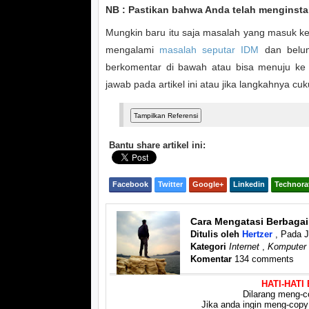
NB : Pastikan bahwa Anda telah menginstal
Mungkin baru itu saja masalah yang masuk ke 
mengalami
masalah seputar IDM
dan belum
berkomentar di bawah atau bisa menuju k
jawab pada artikel ini atau jika langkahnya cu
Bantu share artikel ini:
Facebook
Twitter
Google+
Linkedin
Technora
Cara Mengatasi Berbagai
Ditulis oleh
Hertzer
, Pada 
Kategori
Internet
,
Komputer
Komentar
134 comments
HATI-HATI
Dilarang meng-co
Jika anda ingin meng-copy a