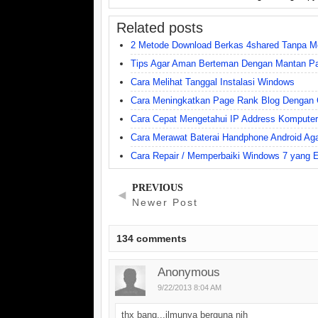
Related posts
2 Metode Download Berkas 4shared Tanpa 
Tips Agar Aman Berteman Dengan Mantan P
Cara Melihat Tanggal Instalasi Windows
Cara Meningkatkan Page Rank Blog Dengan 
Cara Cepat Mengetahui IP Address Komputer
Cara Merawat Baterai Handphone Android Aga
Cara Repair / Memperbaiki Windows 7 yang E
PREVIOUS
◄
Newer Post
134
comments
Anonymous
9/22/2013 8:04 AM
thx bang...ilmunya berguna nih