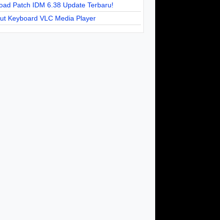
oad Patch IDM 6.38 Update Terbaru!
cut Keyboard VLC Media Player