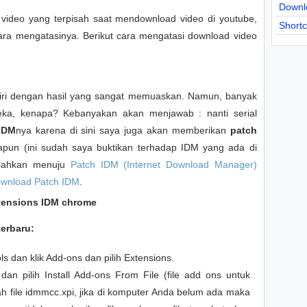
Downl
 video yang terpisah saat mendownload video di youtube,
Short
ara mengatasinya. Berikut cara mengatasi download video
ndiri dengan hasil yang sangat memuaskan. Namun, banyak
a, kenapa? Kebanyakan akan menjawab : nanti serial
 IDM
nya karena di sini saya juga akan memberikan
patch
pun (ini sudah saya buktikan terhadap IDM yang ada di
silahkan menuju
Patch IDM (Internet Download Manager)
wnload Patch IDM
.
extensions IDM chrome
terbaru:
ls dan klik Add-ons dan pilih Extensions.
s dan pilih Install Add-ons From File (file add ons untuk
 file idmmcc.xpi, jika di komputer Anda belum ada maka