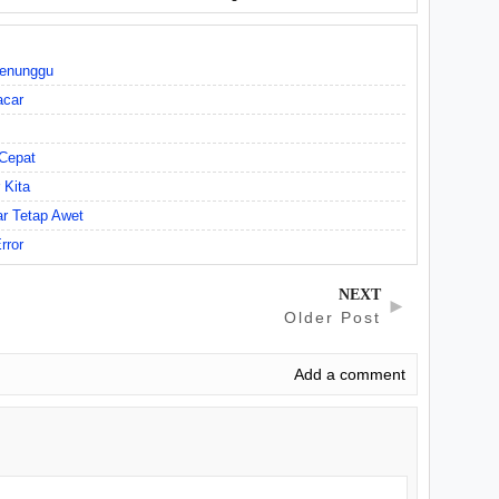
Menunggu
acar
Cepat
 Kita
r Tetap Awet
rror
NEXT
►
Older Post
Add a comment