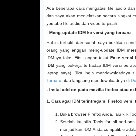
Ada beberapa cara mengatasi file audio dan
dan saya akan menjelaskan secara singkat c
youtube file audio dan video terpisah:
-
Meng-update IDM ke versi yang terbaru
Hal ini terbukti dan sudah saya buktikan se
orang yang enggan meng-update IDM merek
IDMnya fake! Eits, jangan takut
Fake serial
IDM
yang bekerja terhadap IDM versi berapa
laptop saya). Jika ingin mendownloadnya 
Terbaru
atau langsung mendownloadnya di
Do
-
Instal add on pada mozilla firefox atau 
1. Cara agar IDM terintregarsi Firefox versi 
Buka browser Firefox Anda, lalu klik Too
Setelah itu pilih Tools for all add-on
menjadikan IDM Anda compatible adalah