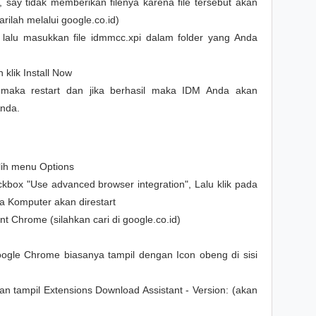
say tidak memberikan filenya karena file tersebut akan
ilah melalui google.co.id)
e lalu masukkan file idmmcc.xpi dalam folder yang Anda
 klik Install Now
, maka restart dan jika berhasil maka IDM Anda akan
Anda.
lih menu Options
kbox "Use advanced browser integration", Lalu klik pada
ya Komputer akan direstart
 Chrome (silahkan cari di google.co.id)
gle Chrome biasanya tampil dengan Icon obeng di sisi
 Akan tampil Extensions Download Assistant - Version: (akan