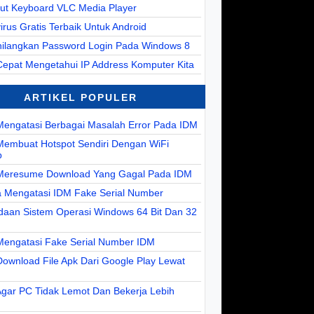
cut Keyboard VLC Media Player
virus Gratis Terbaik Untuk Android
ilangkan Password Login Pada Windows 8
Cepat Mengetahui IP Address Komputer Kita
ARTIKEL POPULER
Mengatasi Berbagai Masalah Error Pada IDM
Membuat Hotspot Sendiri Dengan WiFi
p
Meresume Download Yang Gagal Pada IDM
a Mengatasi IDM Fake Serial Number
daan Sistem Operasi Windows 64 Bit Dan 32
Mengatasi Fake Serial Number IDM
ownload File Apk Dari Google Play Lewat
Agar PC Tidak Lemot Dan Bekerja Lebih