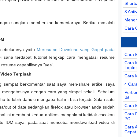
Short
3 Anti
Mengh
angan sungkan memberikan komentarnya. Berikut masalah
Cara 
IDM
el sebelumnya yaitu
Meresume Download yang Gagal pada
Cara 
Di sana terdapat tutorial lengkap cara mengatasi resume
Cara 
resume capabilitynya "yes".
Lapto
 Video Terpisah
Cara 
ng sempat berkomentar saat saya men-share artikel saya
4 Car
a mengatasinya dengan cara yang simpel sekali. Sebelum
Perbe
Bit
ahu terlebih dahulu mengapa hal ini bisa terjadi. Salah satu
Cara 
a/out of date sedangkan firefox atau browser anda sudah
Cara D
 hal ini membuat kedua aplikasi mengalami ketidak cocokan
PC
pdate IDM saya, pada saat mencoba mendownload video di
Cara 
Cepat