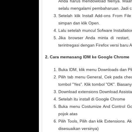
Anda harus mendowload filenya. Maaf, 
selalu mengalami pembaharuan. Jadi car
Setelah klik Install Add-ons From Fil
simpan dan klik Open.
Lalu setelah muncul Sofware Installation
Jika browser Anda minta di restart
terintregasi dengan Firefox versi baru 
2. Cara memasang IDM ke Google Chrome
Buka IDM, klik menu Downloads dan Pi
Pilih tab menu General, Cek pada chec
tombol "Yes". Klik tombol "OK". Biasan
Download extensions Download Assistant
Setelah itu install di Google Chrome
Buka menu Costumize And Control Goo
pojok atas
Pilih Tools, Pilih dan klik Extensions.
disesuaikan versinya)