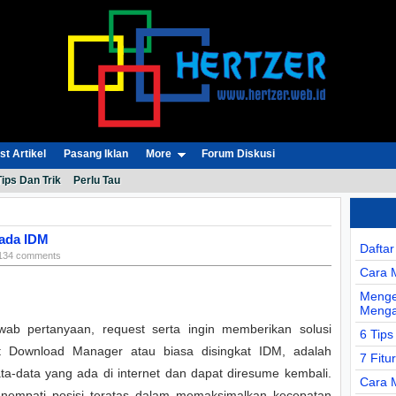
t Artikel
Pasang Iklan
More
Forum Diskusi
Tips Dan Trik
Perlu Tau
Pada IDM
Dafta
i 134 comments
Cara 
Menge
Menga
ab pertanyaan, request serta ingin memberikan solusi
6 Tips
et Download Manager atau biasa disingkat IDM, adalah
7 Fitu
-data yang ada di internet dan dapat diresume kembali.
Cara 
enempati posisi teratas dalam memaksimalkan kecepatan