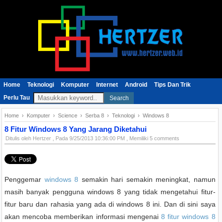
Home
Teknologi
Komputer
Internet
Android
Tips Dan Trik
Perlu Tau
Search
Home
›
Komputer
›
Science
›
Serba 8
›
Teknologi
›
Windows 8
8 Fitur Windows 8 Yang Jarang Diketahui
Ditulis oleh
Hertzer
, Pada
9/25/2013 10:36:00 PM
, Memiliki 5 comments
Penggemar
windows 8
semakin hari semakin meningkat, namun
masih banyak pengguna windows 8 yang tidak mengetahui fitur-
fitur baru dan rahasia yang ada di windows 8 ini. Dan di sini saya
akan mencoba memberikan informasi mengenai
8 fitur windows 8