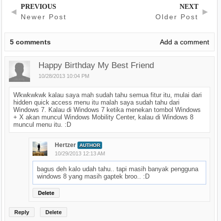
PREVIOUS
NEXT
◄
►
Newer Post
Older Post
5
comments
Add a comment
Happy Birthday My Best Friend
10/28/2013 10:04 PM
Wkwkwkwk kalau saya mah sudah tahu semua fitur itu, mulai dari
hidden quick access menu itu malah saya sudah tahu dari
Windows 7. Kalau di Windows 7 ketika menekan tombol Windows
+ X akan muncul Windows Mobility Center, kalau di Windows 8
muncul menu itu. :D
Hertzer
AUTHOR
10/29/2013 12:13 AM
bagus deh kalo udah tahu.. tapi masih banyak pengguna
windows 8 yang masih gaptek broo.. :D
Delete
Reply
Delete