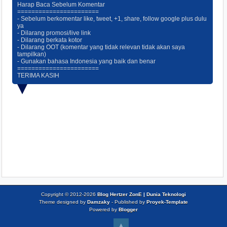
Harap Baca Sebelum Komentar
=======================
- Sebelum berkomentar like, tweet, +1, share, follow google plus dulu
ya
- Dilarang promosi/live link
- Dilarang berkata kotor
- Dilarang OOT (komentar yang tidak relevan tidak akan saya
tampilkan)
- Gunakan bahasa Indonesia yang baik dan benar
=======================
TERIMA KASIH
Copyright © 2012-
2026
Blog Hertzer ZonE | Dunia Teknologi
Theme designed by
Damzaky
- Published by
Proyek-Template
Powered by
Blogger
▲