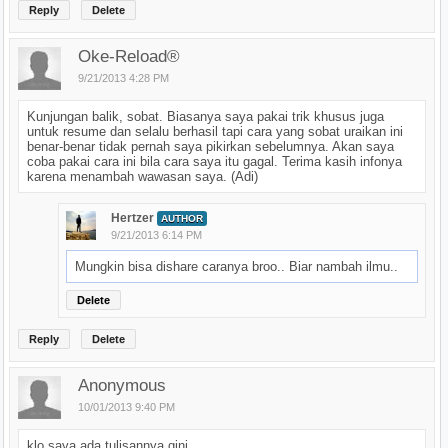
Reply
Delete
Oke-Reload®
9/21/2013 4:28 PM
Kunjungan balik, sobat. Biasanya saya pakai trik khusus juga
untuk resume dan selalu berhasil tapi cara yang sobat uraikan ini
benar-benar tidak pernah saya pikirkan sebelumnya. Akan saya
coba pakai cara ini bila cara saya itu gagal. Terima kasih infonya
karena menambah wawasan saya. (Adi)
Hertzer
AUTHOR
9/21/2013 6:14 PM
Mungkin bisa dishare caranya broo.. Biar nambah ilmu..
Delete
Reply
Delete
Anonymous
10/01/2013 9:40 PM
klo saya ada tulisannya gini