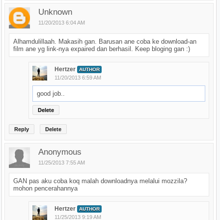
Unknown
11/20/2013 6:04 AM
Alhamdulillaah. Makasih gan. Barusan ane coba ke download-an
film ane yg link-nya expaired dan berhasil. Keep bloging gan :)
Hertzer
AUTHOR
11/20/2013 6:59 AM
good job..
Delete
Reply
Delete
Anonymous
11/25/2013 7:55 AM
GAN pas aku coba koq malah downloadnya melalui mozzila?
mohon pencerahannya
Hertzer
AUTHOR
11/25/2013 9:19 AM