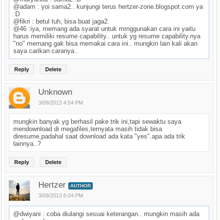
@adam : yoi sama2.. kunjungi terus hertzer-zone.blogspot.com ya
:D
@fikri : betul tuh, bisa buat jaga2.
@46 :iya, memang ada syarat untuk mrnggunakan cara ini yaitu
harus memiliki resume capability.. untuk yg resume capability.nya
"no" memang gak bisa memakai cara ini.. mungkin lain kali akan
saya carikan caranya..
Reply
Delete
Unknown
3/09/2013 4:54 PM
mungkin banyak yg berhasil pake trik ini,tapi sewaktu saya
mendownload di megafiles,ternyata masih tidak bisa
diresume,padahal saat download ada kata "yes".apa ada trik
lainnya..?
Reply
Delete
Hertzer
AUTHOR
3/09/2013 6:04 PM
@dwiyani : coba diulangi sesuai keterangan.. mungkin masih ada