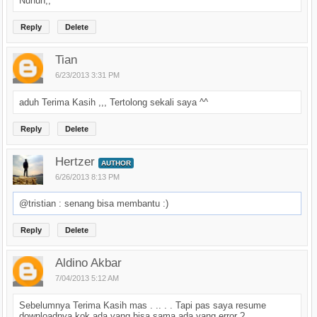
Nuhun,,
Reply
Delete
Tian
6/23/2013 3:31 PM
aduh Terima Kasih ,,, Tertolong sekali saya ^^
Reply
Delete
Hertzer
AUTHOR
6/26/2013 8:13 PM
@tristian : senang bisa membantu :)
Reply
Delete
Aldino Akbar
7/04/2013 5:12 AM
Sebelumnya Terima Kasih mas . .. . . Tapi pas saya resume
downloadnya kok ada yang bisa sama ada yang error ?