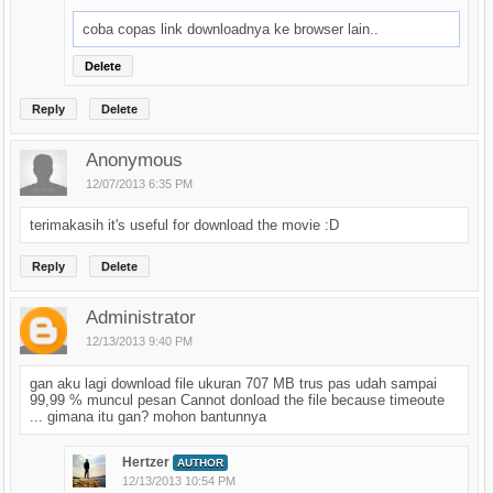
coba copas link downloadnya ke browser lain..
Delete
Reply
Delete
Anonymous
12/07/2013 6:35 PM
terimakasih it's useful for download the movie :D
Reply
Delete
Administrator
12/13/2013 9:40 PM
gan aku lagi download file ukuran 707 MB trus pas udah sampai
99,99 % muncul pesan Cannot donload the file because timeoute
... gimana itu gan? mohon bantunnya
Hertzer
AUTHOR
12/13/2013 10:54 PM