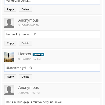
yg kurang benar...
Reply
Delete
Anonymous
3/10/2013 9:43 AM
berhasil :) makasih :D
Reply
Delete
Hertzer
AUTHOR
3/10/2013 11:57 AM
@anonim : yoi.. :D
Reply
Delete
Anonymous
3/26/2013 7:49 PM
hatur nuhun ��. ilmunya berguna sekali