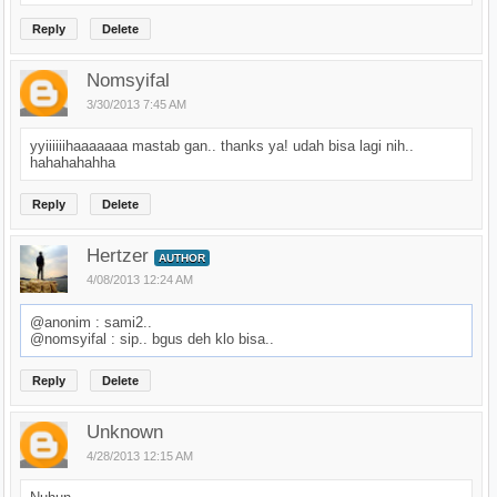
Reply
Delete
Nomsyifal
3/30/2013 7:45 AM
yyiiiiiihaaaaaaa mastab gan.. thanks ya! udah bisa lagi nih..
hahahahahha
Reply
Delete
Hertzer
AUTHOR
4/08/2013 12:24 AM
@anonim : sami2..
@nomsyifal : sip.. bgus deh klo bisa..
Reply
Delete
Unknown
4/28/2013 12:15 AM