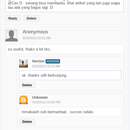
@Cev D : senang bisa membantu, lihat artikel yang lain juga siapa
tau ada yang bagus lagi :D
Reply
Delete
Anonymous
8/24/2013 10:51 AM
so useful, thaks a lot bro..
Hertzer
AUTHOR
8/25/2013 10:31 AM
ok. thanks udh berkunjung..
Delete
Unknown
9/19/2013 10:00 PM
trimakasih sob bermanfaat.. succes selalu
Delete