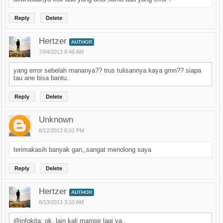
Reply
Delete
Hertzer
AUTHOR
7/04/2013 8:48 AM
yang error sebelah mananya?? trus tulisannya kaya gmn?? siapa
tau ane bisa bantu..
Reply
Delete
Unknown
8/12/2013 6:01 PM
terimakasih banyak gan,,sangat menolong saya
Reply
Delete
Hertzer
AUTHOR
8/13/2013 3:10 AM
@infokita: ok, lain kali mampir lagi ya..