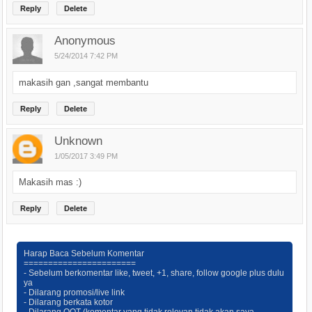
Reply
Delete
Anonymous
5/24/2014 7:42 PM
makasih gan ,sangat membantu
Reply
Delete
Unknown
1/05/2017 3:49 PM
Makasih mas :)
Reply
Delete
Harap Baca Sebelum Komentar
=======================
- Sebelum berkomentar like, tweet, +1, share, follow google plus dulu
ya
- Dilarang promosi/live link
- Dilarang berkata kotor