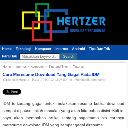
Home
Teknologi
Komputer
Internet
Android
Tips Dan Trik
Perlu Tau
Search
Home
›
Internet
›
Komputer
›
Tips and Trick
›
Tutorial
Cara Meresume Download Yang Gagal Pada IDM
Ditulis oleh
Hertzer
, Pada
7/04/2012 03:06:00 PM
, Memiliki 55 comments
IDM terkadang gagal untuk melakukan resume ketika download
sempat dipause, inilah masalah yang akan kita bahas disini. Kali ini
saya akan membahas artikel tentang bagaimana sih caranya
meresume download IDM yang sempat gagal diresume.