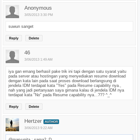
Anonymous
3/05/2013 3:30 PM
suwun sanget
Reply
Delete
46
3/06/2013 1:49 AM
iya gan emang berhasil pake trik ini tapi dengan satu syarat yaitu
pada server atau hostingan yang menyediakan resume download
dengan kata lain pada saat proses download berlangsung di
jendela IDM terdapat kata "Yes" pada Resume capability nya.,
nah yang jadi pertanyaan saya gimana kalau di jendela IDM nya
terdapat kata "No" pada Resume capability nya...??? ^_^
Reply
Delete
Hertzer
AUTHOR
3/06/2013 9:22 AM
@maryunita : sama2 :D