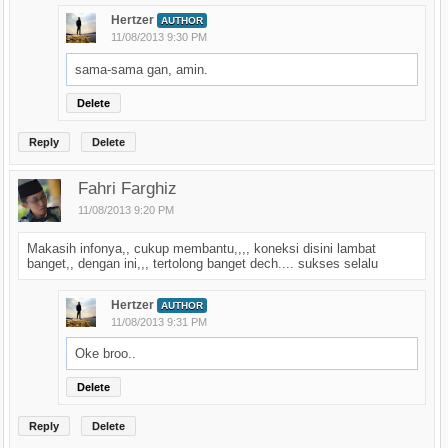
Hertzer
AUTHOR
11/08/2013 9:30 PM
sama-sama gan, amin.
Delete
Reply
Delete
Fahri Farghiz
11/08/2013 9:20 PM
Makasih infonya,, cukup membantu,,,, koneksi disini lambat
banget,, dengan ini,,, tertolong banget dech.... sukses selalu
Hertzer
AUTHOR
11/08/2013 9:31 PM
Oke broo..
Delete
Reply
Delete