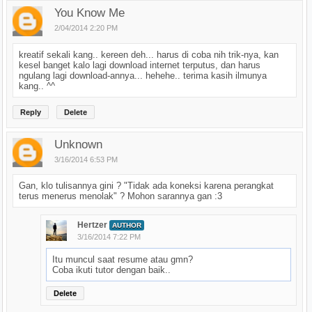
You Know Me
2/04/2014 2:20 PM
kreatif sekali kang.. kereen deh... harus di coba nih trik-nya, kan
kesel banget kalo lagi download internet terputus, dan harus
ngulang lagi download-annya... hehehe.. terima kasih ilmunya
kang.. ^^
Reply
Delete
Unknown
3/16/2014 6:53 PM
Gan, klo tulisannya gini ? "Tidak ada koneksi karena perangkat
terus menerus menolak" ? Mohon sarannya gan :3
Hertzer
AUTHOR
3/16/2014 7:22 PM
Itu muncul saat resume atau gmn?
Coba ikuti tutor dengan baik..
Delete