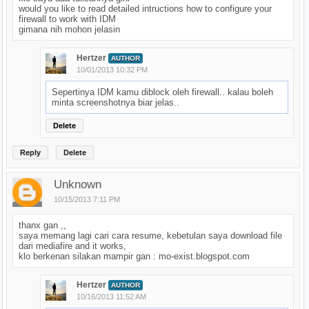
would you like to read detailed intructions how to configure your
firewall to work with IDM
gimana nih mohon jelasin
Hertzer
AUTHOR
10/01/2013 10:32 PM
Sepertinya IDM kamu diblock oleh firewall.. kalau boleh
minta screenshotnya biar jelas..
Delete
Reply
Delete
Unknown
10/15/2013 7:11 PM
thanx gan ,,
saya memang lagi cari cara resume, kebetulan saya download file
dari mediafire and it works,
klo berkenan silakan mampir gan : mo-exist.blogspot.com
Hertzer
AUTHOR
10/16/2013 11:52 AM