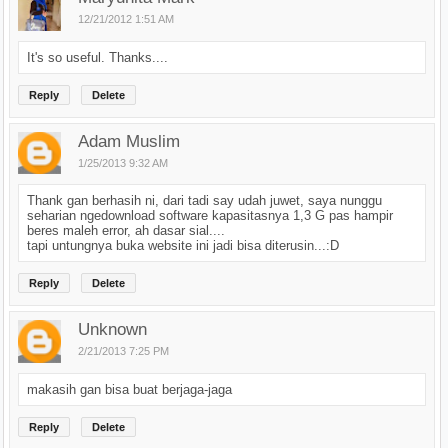
12/21/2012 1:51 AM
It's so useful. Thanks....
Reply
Delete
Adam Muslim
1/25/2013 9:32 AM
Thank gan berhasih ni, dari tadi say udah juwet, saya nunggu
seharian ngedownload software kapasitasnya 1,3 G pas hampir
beres maleh error, ah dasar sial....
tapi untungnya buka website ini jadi bisa diterusin...:D
Reply
Delete
Unknown
2/21/2013 7:25 PM
makasih gan bisa buat berjaga-jaga
Reply
Delete