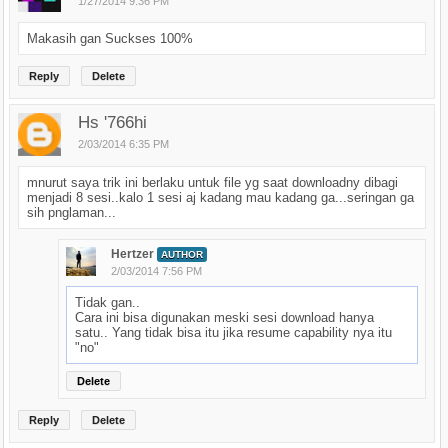
1/27/2014 9:36 PM
Makasih gan Suckses 100%
Reply
Delete
Hs '766hi
2/03/2014 6:35 PM
mnurut saya trik ini berlaku untuk file yg saat downloadny dibagi
menjadi 8 sesi..kalo 1 sesi aj kadang mau kadang ga...seringan ga
sih pnglaman...
Hertzer
AUTHOR
2/03/2014 7:56 PM
Tidak gan..
Cara ini bisa digunakan meski sesi download hanya
satu.. Yang tidak bisa itu jika resume capability nya itu
"no"
Delete
Reply
Delete