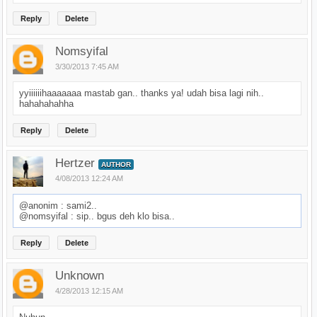
Reply
Delete
Nomsyifal
3/30/2013 7:45 AM
yyiiiiiihaaaaaaa mastab gan.. thanks ya! udah bisa lagi nih..
hahahahahha
Reply
Delete
Hertzer
AUTHOR
4/08/2013 12:24 AM
@anonim : sami2..
@nomsyifal : sip.. bgus deh klo bisa..
Reply
Delete
Unknown
4/28/2013 12:15 AM