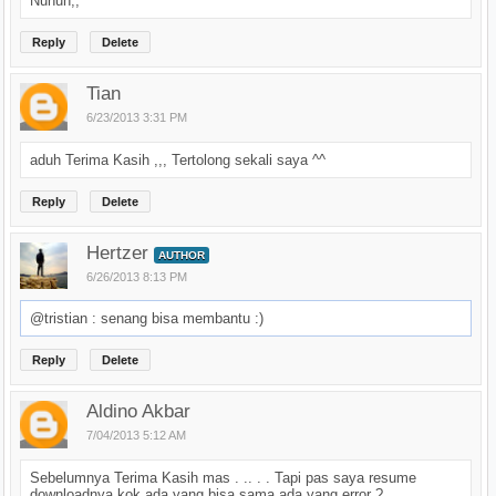
Nuhun,,
Reply
Delete
Tian
6/23/2013 3:31 PM
aduh Terima Kasih ,,, Tertolong sekali saya ^^
Reply
Delete
Hertzer
AUTHOR
6/26/2013 8:13 PM
@tristian : senang bisa membantu :)
Reply
Delete
Aldino Akbar
7/04/2013 5:12 AM
Sebelumnya Terima Kasih mas . .. . . Tapi pas saya resume
downloadnya kok ada yang bisa sama ada yang error ?