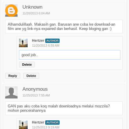
Unknown
11/20/2013 6:04 AM
Alhamdulillaah. Makasih gan. Barusan ane coba ke download-an
film ane yg link-nya expaired dan berhasil. Keep bloging gan :)
Hertzer
AUTHOR
11/20/2013 6:59 AM
good job..
Delete
Reply
Delete
Anonymous
11/25/2013 7:55 AM
GAN pas aku coba koq malah downloadnya melalui mozzila?
mohon pencerahannya
Hertzer
AUTHOR
11/25/2013 9:19 AM