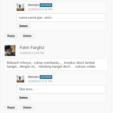
Hertzer
AUTHOR
11/08/2013 9:30 PM
sama-sama gan, amin.
Delete
Reply
Delete
Fahri Farghiz
11/08/2013 9:20 PM
Makasih infonya,, cukup membantu,,,, koneksi disini lambat
banget,, dengan ini,,, tertolong banget dech.... sukses selalu
Hertzer
AUTHOR
11/08/2013 9:31 PM
Oke broo..
Delete
Reply
Delete