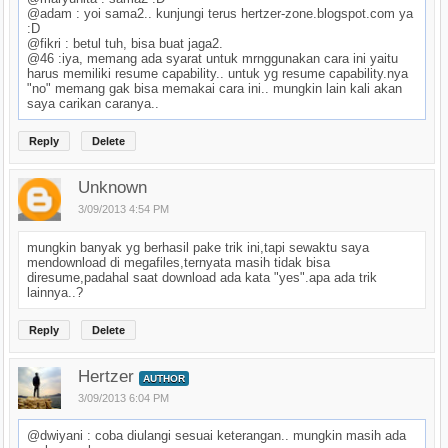
@adam : yoi sama2.. kunjungi terus hertzer-zone.blogspot.com ya
:D
@fikri : betul tuh, bisa buat jaga2.
@46 :iya, memang ada syarat untuk mrnggunakan cara ini yaitu
harus memiliki resume capability.. untuk yg resume capability.nya
"no" memang gak bisa memakai cara ini.. mungkin lain kali akan
saya carikan caranya..
Reply
Delete
Unknown
3/09/2013 4:54 PM
mungkin banyak yg berhasil pake trik ini,tapi sewaktu saya
mendownload di megafiles,ternyata masih tidak bisa
diresume,padahal saat download ada kata "yes".apa ada trik
lainnya..?
Reply
Delete
Hertzer
AUTHOR
3/09/2013 6:04 PM
@dwiyani : coba diulangi sesuai keterangan.. mungkin masih ada