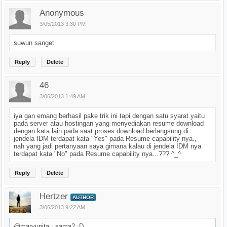
Anonymous
3/05/2013 3:30 PM
suwun sanget
Reply
Delete
46
3/06/2013 1:49 AM
iya gan emang berhasil pake trik ini tapi dengan satu syarat yaitu
pada server atau hostingan yang menyediakan resume download
dengan kata lain pada saat proses download berlangsung di
jendela IDM terdapat kata "Yes" pada Resume capability nya.,
nah yang jadi pertanyaan saya gimana kalau di jendela IDM nya
terdapat kata "No" pada Resume capability nya...??? ^_^
Reply
Delete
Hertzer
AUTHOR
3/06/2013 9:22 AM
@maryunita : sama2 :D