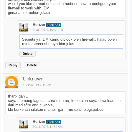
would you like to read detailed intructions how to configure your
firewall to work with IDM
gimana nih mohon jelasin
Hertzer
AUTHOR
10/01/2013 10:32 PM
Sepertinya IDM kamu diblock oleh firewall.. kalau boleh
minta screenshotnya biar jelas..
Delete
Reply
Delete
Unknown
10/15/2013 7:11 PM
thanx gan ,,
saya memang lagi cari cara resume, kebetulan saya download file
dari mediafire and it works,
klo berkenan silakan mampir gan : mo-exist.blogspot.com
Hertzer
AUTHOR
10/16/2013 11:52 AM