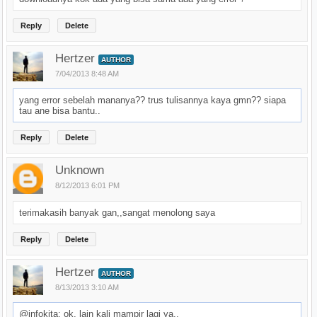
Reply
Delete
Hertzer
AUTHOR
7/04/2013 8:48 AM
yang error sebelah mananya?? trus tulisannya kaya gmn?? siapa
tau ane bisa bantu..
Reply
Delete
Unknown
8/12/2013 6:01 PM
terimakasih banyak gan,,sangat menolong saya
Reply
Delete
Hertzer
AUTHOR
8/13/2013 3:10 AM
@infokita: ok, lain kali mampir lagi ya..