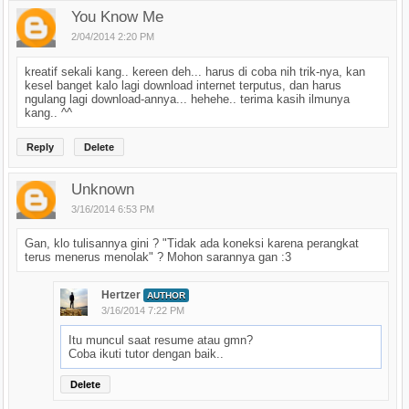
You Know Me
2/04/2014 2:20 PM
kreatif sekali kang.. kereen deh... harus di coba nih trik-nya, kan
kesel banget kalo lagi download internet terputus, dan harus
ngulang lagi download-annya... hehehe.. terima kasih ilmunya
kang.. ^^
Reply
Delete
Unknown
3/16/2014 6:53 PM
Gan, klo tulisannya gini ? "Tidak ada koneksi karena perangkat
terus menerus menolak" ? Mohon sarannya gan :3
Hertzer
AUTHOR
3/16/2014 7:22 PM
Itu muncul saat resume atau gmn?
Coba ikuti tutor dengan baik..
Delete