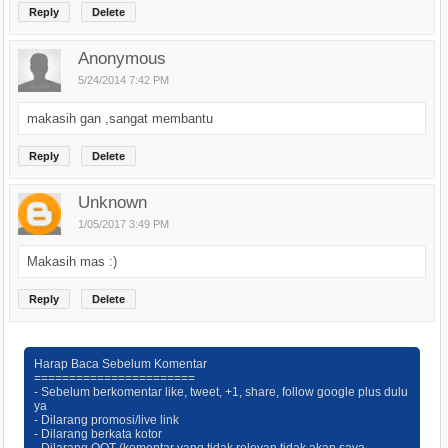
Reply
Delete
Anonymous
5/24/2014 7:42 PM
makasih gan ,sangat membantu
Reply
Delete
Unknown
1/05/2017 3:49 PM
Makasih mas :)
Reply
Delete
Harap Baca Sebelum Komentar
=======================
- Sebelum berkomentar like, tweet, +1, share, follow google plus dulu
ya
- Dilarang promosi/live link
- Dilarang berkata kotor