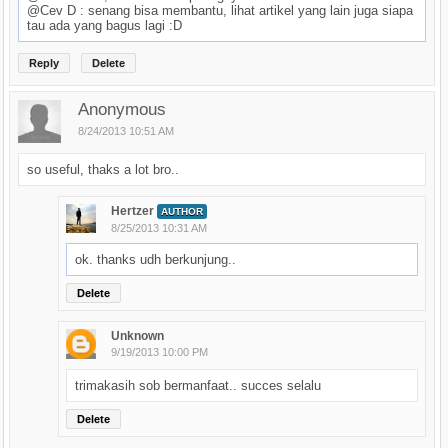
@Cev D : senang bisa membantu, lihat artikel yang lain juga siapa
tau ada yang bagus lagi :D
Reply
Delete
Anonymous
8/24/2013 10:51 AM
so useful, thaks a lot bro..
Hertzer
AUTHOR
8/25/2013 10:31 AM
ok. thanks udh berkunjung..
Delete
Unknown
9/19/2013 10:00 PM
trimakasih sob bermanfaat.. succes selalu
Delete