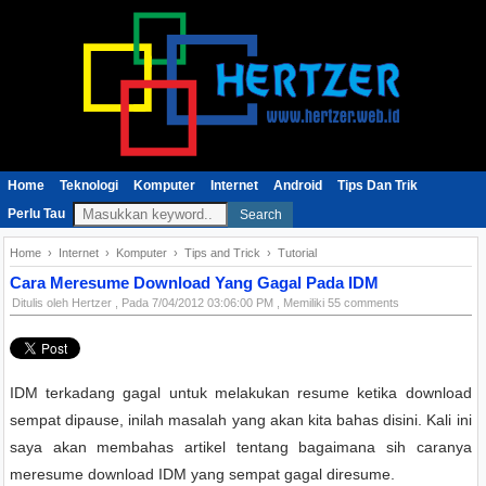
Home
Teknologi
Komputer
Internet
Android
Tips Dan Trik
Perlu Tau
Search
Home
›
Internet
›
Komputer
›
Tips and Trick
›
Tutorial
Cara Meresume Download Yang Gagal Pada IDM
Ditulis oleh
Hertzer
, Pada
7/04/2012 03:06:00 PM
, Memiliki 55 comments
IDM terkadang gagal untuk melakukan resume ketika download
sempat dipause, inilah masalah yang akan kita bahas disini. Kali ini
saya akan membahas artikel tentang bagaimana sih caranya
meresume download IDM yang sempat gagal diresume.