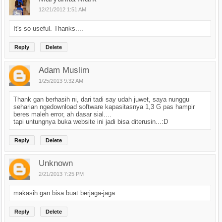
12/21/2012 1:51 AM
It's so useful. Thanks....
Reply
Delete
Adam Muslim
1/25/2013 9:32 AM
Thank gan berhasih ni, dari tadi say udah juwet, saya nunggu
seharian ngedownload software kapasitasnya 1,3 G pas hampir
beres maleh error, ah dasar sial....
tapi untungnya buka website ini jadi bisa diterusin...:D
Reply
Delete
Unknown
2/21/2013 7:25 PM
makasih gan bisa buat berjaga-jaga
Reply
Delete