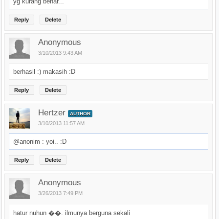
yg kurang benar...
Reply
Delete
Anonymous
3/10/2013 9:43 AM
berhasil :) makasih :D
Reply
Delete
Hertzer
AUTHOR
3/10/2013 11:57 AM
@anonim : yoi.. :D
Reply
Delete
Anonymous
3/26/2013 7:49 PM
hatur nuhun ��. ilmunya berguna sekali