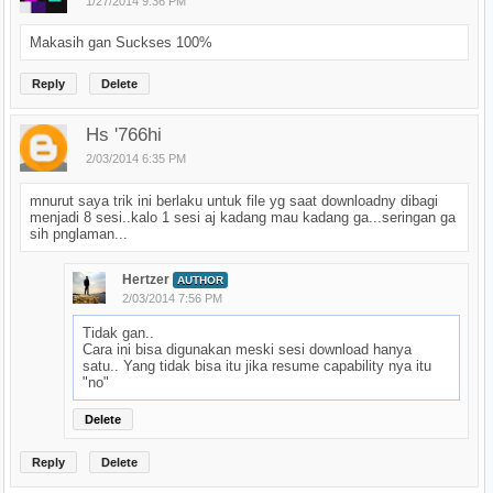
1/27/2014 9:36 PM
Makasih gan Suckses 100%
Reply
Delete
Hs '766hi
2/03/2014 6:35 PM
mnurut saya trik ini berlaku untuk file yg saat downloadny dibagi
menjadi 8 sesi..kalo 1 sesi aj kadang mau kadang ga...seringan ga
sih pnglaman...
Hertzer
AUTHOR
2/03/2014 7:56 PM
Tidak gan..
Cara ini bisa digunakan meski sesi download hanya
satu.. Yang tidak bisa itu jika resume capability nya itu
"no"
Delete
Reply
Delete