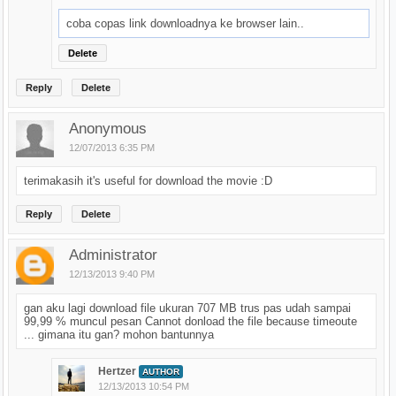
coba copas link downloadnya ke browser lain..
Delete
Reply
Delete
Anonymous
12/07/2013 6:35 PM
terimakasih it's useful for download the movie :D
Reply
Delete
Administrator
12/13/2013 9:40 PM
gan aku lagi download file ukuran 707 MB trus pas udah sampai
99,99 % muncul pesan Cannot donload the file because timeoute
... gimana itu gan? mohon bantunnya
Hertzer
AUTHOR
12/13/2013 10:54 PM