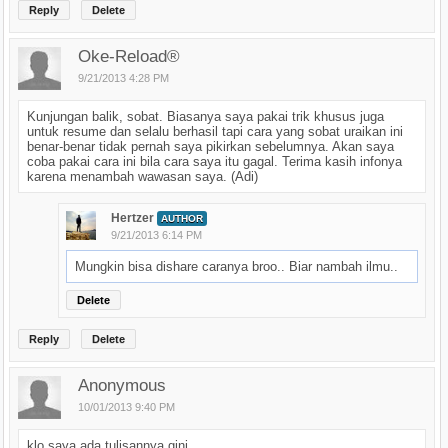
Reply
Delete
Oke-Reload®
9/21/2013 4:28 PM
Kunjungan balik, sobat. Biasanya saya pakai trik khusus juga
untuk resume dan selalu berhasil tapi cara yang sobat uraikan ini
benar-benar tidak pernah saya pikirkan sebelumnya. Akan saya
coba pakai cara ini bila cara saya itu gagal. Terima kasih infonya
karena menambah wawasan saya. (Adi)
Hertzer
AUTHOR
9/21/2013 6:14 PM
Mungkin bisa dishare caranya broo.. Biar nambah ilmu..
Delete
Reply
Delete
Anonymous
10/01/2013 9:40 PM
klo saya ada tulisannya gini