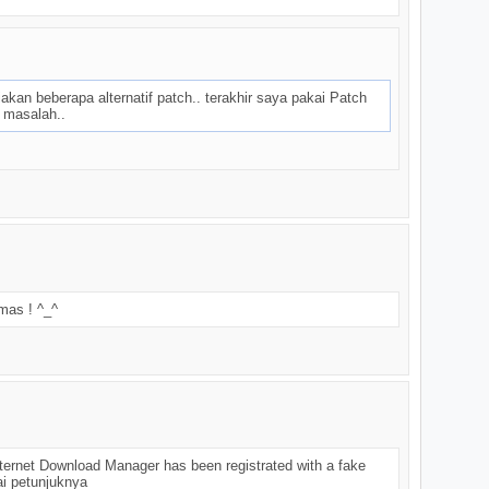
iakan beberapa alternatif patch.. terakhir saya pakai Patch
 masalah..
mas ! ^_^
"Internet Download Manager has been registrated with a fake
ai petunjuknya