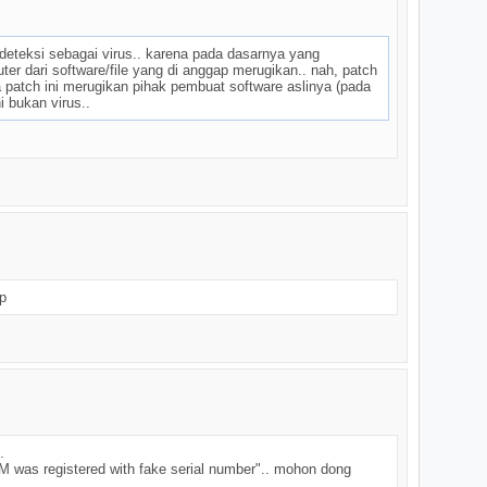
deteksi sebagai virus.. karena pada dasarnya yang
ter dari software/file yang di anggap merugikan.. nah, patch
na patch ini merugikan pihak pembuat software aslinya (pada
i bukan virus..
p
.
DM was registered with fake serial number".. mohon dong