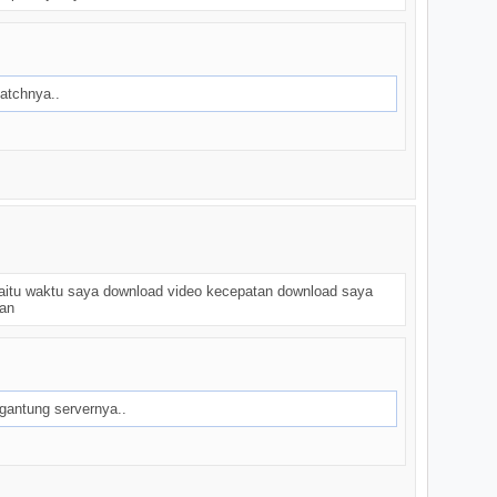
patchnya..
 yaitu waktu saya download video kecepatan download saya
gan
gantung servernya..