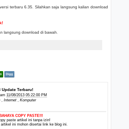
versi terbaru 6.35. Silahkan saja langsung kalian download
k!
an langsung download di bawah.
ti
Digg
 Update Terbaru!
Jam
11/08/2013 05:22:00 PM
n
,
Internet
,
Komputer
 BAHAYA COPY PASTE!!!
py paste artikel ini tanpa izin!
rtikel ini mohon disertai link ke blog ini.