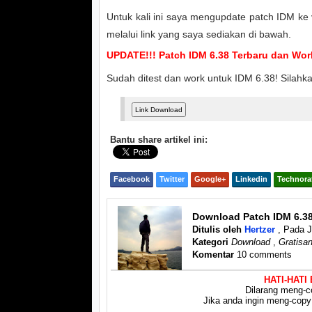
Untuk kali ini saya mengupdate patch IDM ke 
melalui link yang saya sediakan di bawah.
UPDATE!!! Patch IDM 6.38 Terbaru dan Wor
Sudah ditest dan work untuk IDM 6.38! Silahk
Bantu share artikel ini:
Facebook
Twitter
Google+
Linkedin
Technora
Download Patch IDM 6.38
Ditulis oleh
Hertzer
, Pada 
Kategori
Download
,
Gratisa
Komentar
10 comments
HATI-HATI
Dilarang meng-co
Jika anda ingin meng-copy a