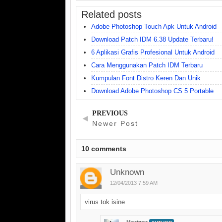
Related posts
Adobe Photoshop Touch Apk Untuk Android
Download Patch IDM 6.38 Update Terbaru!
6 Aplikasi Grafis Profesional Untuk Android
Cara Menggunakan Patch IDM Terbaru
Kumpulan Font Distro Keren Dan Unik
Download Adobe Photoshop CS 5 Portable
PREVIOUS
◄
Newer Post
10
comments
Unknown
12/04/2013 7:59 AM
virus tok isine