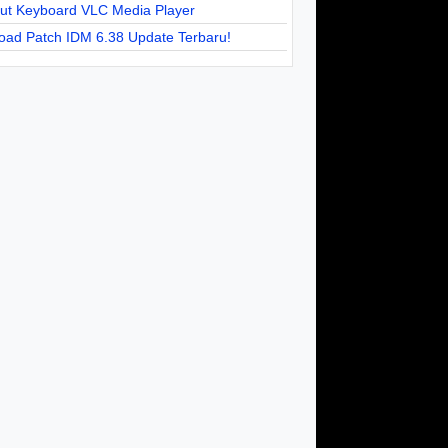
cut Keyboard VLC Media Player
oad Patch IDM 6.38 Update Terbaru!