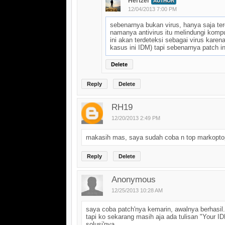
Hertzer
AUTHOR
12/04/2013 7:00 PM
sebenarnya bukan virus, hanya saja ter
namanya antivirus itu melindungi kompu
ini akan terdeteksi sebagai virus kare
kasus ini IDM) tapi sebenarnya patch in
Delete
Reply
Delete
RH19
12/20/2013 2:49 PM
makasih mas, saya sudah coba n top markopto
Reply
Delete
Anonymous
12/25/2013 10:28 AM
saya coba patch'nya kemarin, awalnya berhasil.
tapi ko sekarang masih aja ada tulisan "Your I
solusi'nya..