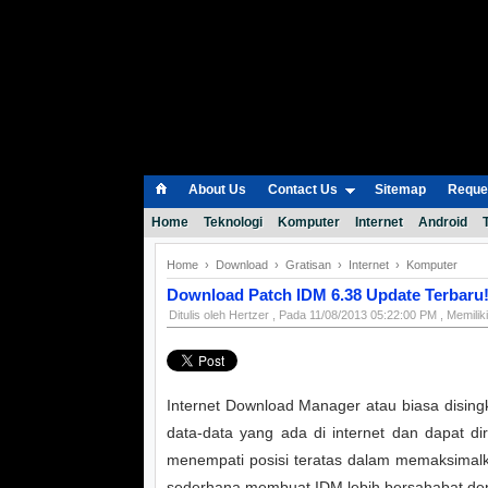
About Us
Contact Us
Sitemap
Reques
Home
Teknologi
Komputer
Internet
Android
Home
›
Download
›
Gratisan
›
Internet
›
Komputer
Download Patch IDM 6.38 Update Terbaru
Ditulis oleh
Hertzer
, Pada
11/08/2013 05:22:00 PM
, Memili
Internet Download Manager atau biasa disi
data-data yang ada di internet dan dapat d
menempati posisi teratas dalam memaksimal
sederhana membuat IDM lebih bersahabat d