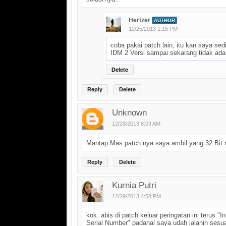
Hertzer
AUTHOR
12/25/2013 1:15 PM
coba pakai patch lain, itu kan saya sed
IDM 2 Versi sampai sekarang tidak ada
Delete
Reply
Delete
Unknown
12/28/2013 8:03 AM
Mantap Mas patch nya saya ambil yang 32 Bit 
Reply
Delete
Kurnia Putri
12/29/2013 4:58 PM
kok. abis di patch keluar peringatan ini terus 
Serial Number" padahal saya udah jalanin sesu