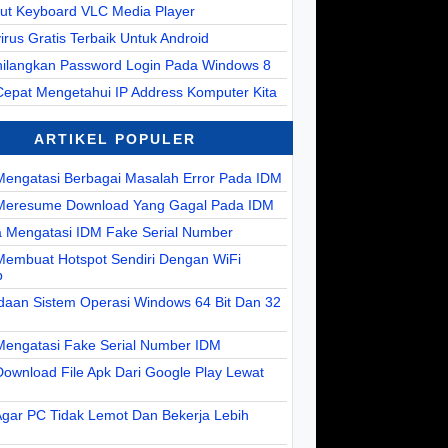
cut Keyboard VLC Media Player
virus Gratis Terbaik Untuk Android
ilangkan Password Login Pada Windows 8
Cepat Mengetahui IP Address Komputer Kita
ARTIKEL POPULER
Mengatasi Berbagai Masalah Error Pada IDM
Meresume Download Yang Gagal Pada IDM
a Mengatasi IDM Fake Serial Number
Membuat Hotspot Sendiri Dengan WiFi
p
daan Sistem Operasi Windows 64 Bit Dan 32
Mengatasi Fake Serial Number IDM
ownload File Apk Dari Google Play Lewat
Agar PC Tidak Lemot Dan Bekerja Lebih