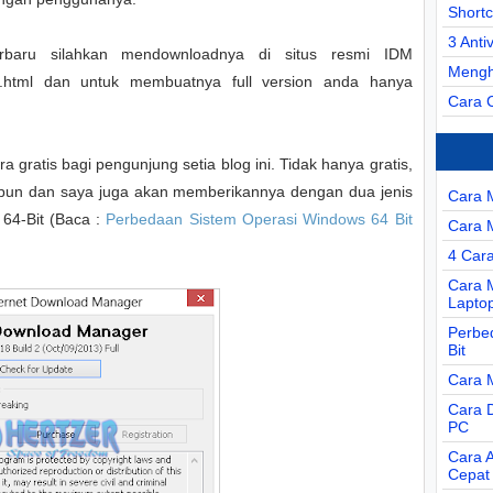
Short
3 Anti
rbaru silahkan mendownloadnya di situs resmi IDM
Mengh
d.html dan untuk membuatnya full version anda hanya
Cara 
 gratis bagi pengunjung setia blog ini. Tidak hanya gratis,
papun dan saya juga akan memberikannya dengan dua jenis
Cara 
i 64-Bit (Baca :
Perbedaan Sistem Operasi Windows 64 Bit
Cara 
4 Car
Cara 
Lapto
Perbe
Bit
Cara 
Cara D
PC
Cara 
Cepat