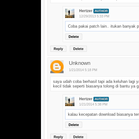
Hertzer
AUTHOR
12/29/2013 5:33 PM
Coba pakai patch lain.. itukan banyak 
Delete
Reply
Delete
Unknown
1/21/2014 5:18 PM
saya udah coba berhasil tapi ada keluhan lagi
kecil tidak seperti biasanya tolong di bantu ya 
Hertzer
AUTHOR
1/21/2014 5:38 PM
kalau kecepatan download biasanya ter
Delete
Reply
Delete