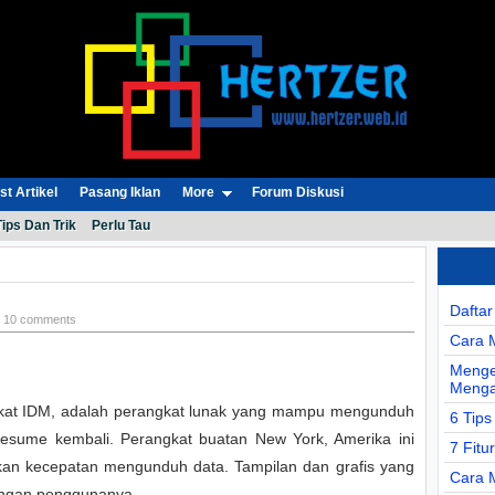
t Artikel
Pasang Iklan
More
Forum Diskusi
Tips Dan Trik
Perlu Tau
!
Dafta
ki 10 comments
Cara 
Menge
Menga
ngkat IDM, adalah perangkat lunak yang mampu mengunduh
6 Tips
iresume kembali. Perangkat buatan New York, Amerika ini
7 Fitu
kan kecepatan mengunduh data. Tampilan dan grafis yang
Cara 
engan penggunanya.