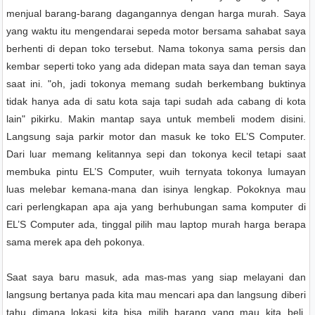
menjual barang-barang dagangannya dengan harga murah.
Saya
yang waktu itu mengendarai sepeda motor bersama sahabat saya
berhenti di depan toko tersebut.
Nama tokonya sama persis dan
kembar seperti toko yang ada didepan mata saya dan teman saya
saat ini. "oh, jadi tokonya memang sudah berkembang buktinya
tidak hanya ada di satu kota saja tapi sudah ada cabang di
kota
lain" pikirku. Makin mantap saya
untuk mem
beli modem disini.
Langsung
saja
parkir motor
dan masuk ke toko EL’S Computer.
D
ari luar memang kelitannya sepi dan tokonya kecil tetapi saat
membuka pintu EL’S Computer,
w
uih ternyata tokonya lumayan
luas m
e
lebar kemana-mana dan isinya lengkap. Pokoknya mau
cari perlengkapan apa aja yang berhubungan sama komputer di
EL’S
Computer
ada, tinggal pilih mau laptop murah harga berapa
sama merek apa deh pokonya.
Saat saya baru masuk, ada mas-mas yang siap melayani dan
langsung
bertanya pada
kita mau
mencari
apa dan langsung di
beri
tahu
dimana lokasi kita bisa milih barang yang mau kita beli.