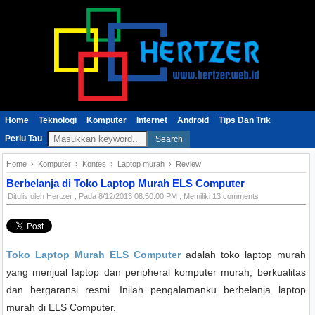
Home
Teknologi
Komputer
Internet
Android
Tips Dan Trik
Perlu Tau
Search
Home
›
Komputer
›
Kontes
›
Laptop murah
›
Review
Berbelanja di Toko Laptop Murah ELS Computer
Ditulis oleh
Hertzer
, Pada
8/12/2013 08:50:00 PM
, Memiliki 13 comments
Toko Laptop Murah ELS Computer
adalah toko laptop murah
yang menjual laptop dan peripheral komputer murah, berkualitas
dan bergaransi resmi. Inilah pengalamanku berbelanja laptop
murah di ELS Computer.