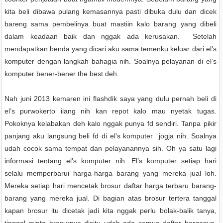
kita beli dibawa pulang kemasannya pasti dibuka dulu dan dicek
bareng sama pembelinya buat mastiin kalo barang yang dibeli
dalam keadaan baik dan nggak ada kerusakan. Setelah
mendapatkan benda yang dicari aku sama temenku keluar dari el’s
komputer dengan langkah bahagia nih. Soalnya pelayanan di el’s
komputer bener-bener the best deh.
Nah juni 2013 kemaren ini flashdik
saya
yang dulu pernah beli di
el’s purwokerto ilang nih kan repot kalo mau nyetak tugas.
Pokoknya kelabakan deh kalo nggak punya fd sendiri. Tanpa pikir
panjang aku langsung beli fd di el’s komputer jogja nih. Soalnya
udah cocok sama tempat dan pelayanannya sih. Oh ya satu lagi
informasi tentang el’s komputer nih. El’s komputer setiap hari
selalu memperbarui harga-harga barang yang mereka jual loh.
Mereka setiap hari mencetak brosur daftar harga terbaru barang-
barang yang mereka jual. Di bagian atas brosur tertera tanggal
kapan brosur itu dicetak jadi kita nggak perlu bolak-balik tanya,