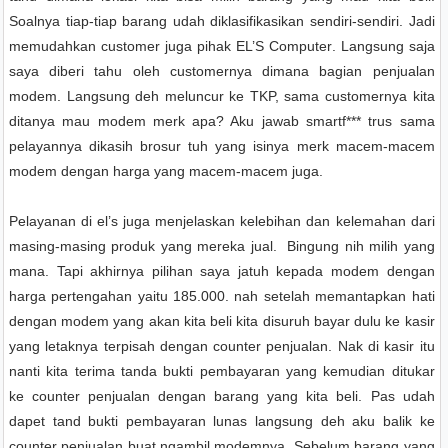
Soalnya tiap-tiap barang udah diklasifikasikan
sendiri-sendiri. J
adi
memudahkan customer juga pihak EL’
S Computer
. Langsung saja
saya di
beri tahu oleh customernya
dimana
bagian
penjualan
modem. Langsung deh meluncur ke TKP, sama
customer
nya kita
ditanya mau modem merk apa? Aku jawab smartf*** trus sama
pelayannya dikasih brosur tuh yang isinya merk macem-macem
modem dengan harga yang macem-macem juga.
Pelayanan di el’s juga menjelaskan kelebihan dan kelemahan dari
masing-masing produk yang mereka jual. Bingung nih milih yang
mana. Tapi akhirnya pilihan saya jatuh kepada modem dengan
harga pertengahan yaitu 185.000. nah setelah memantapkan hati
dengan modem yang akan kita beli kita disuruh bayar dulu ke kasir
yang letaknya terpisah dengan counter penjualan. Nak di kasir itu
nanti kita terima tanda bukti pembayaran yang kemudian ditukar
ke counter penjualan dengan barang yang kita beli. Pas udah
dapet tand bukti pembayaran lunas langsung deh aku balik ke
counter penjualan buat ngambil modemnya. Sebelum barang yang