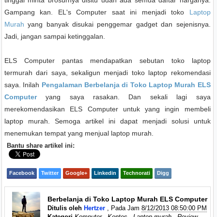
tinggal minta brosurnya disitu udah ada semua daftar harganya.
Gampang kan. EL's Computer saat ini menjadi toko
Laptop
Murah
yang banyak disukai penggemar gadget dan sejenisnya.
Jadi, jangan sampai ketinggalan.
ELS Computer pantas mendapatkan sebutan toko laptop
termurah dari saya, sekaligun menjadi toko laptop rekomendasi
saya. Inilah
Pengalaman Berbelanja di Toko Laptop Murah ELS
Computer
yang saya rasakan. Dan sekali lagi saya
merekomendasikan ELS Computer untuk yang ingin membeli
laptop murah. Semoga artikel ini dapat menjadi solusi untuk
menemukan tempat yang menjual laptop murah.
Bantu share artikel ini:
Facebook
Twitter
Google+
Linkedin
Technorati
Digg
Berbelanja di Toko Laptop Murah ELS Computer
Ditulis oleh
Hertzer
, Pada Jam
8/12/2013 08:50:00 PM
Kategori
Komputer
,
Kontes
,
Laptop murah
,
Review