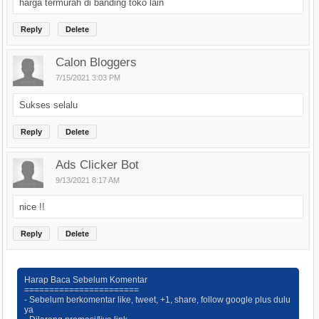
harga termurah di banding toko lain
Reply
Delete
Calon Bloggers
7/15/2021 3:03 PM
Sukses selalu
Reply
Delete
Ads Clicker Bot
9/13/2021 8:17 AM
nice !!
Reply
Delete
Harap Baca Sebelum Komentar
=======================
- Sebelum berkomentar like, tweet, +1, share, follow google plus dulu
ya